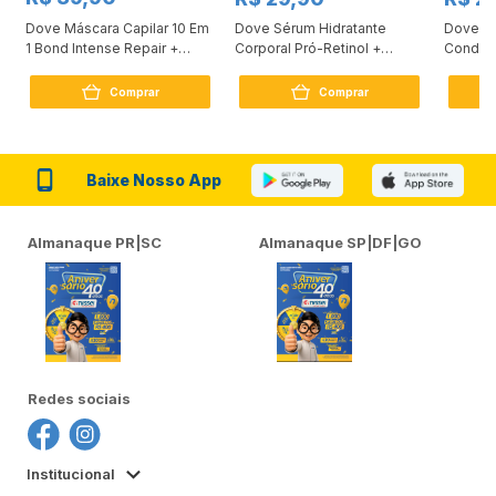
Dove Máscara Capilar 10 Em
Dove Sérum Hidratante
Dove Ki
1 Bond Intense Repair +
Corporal Pró-Retinol +
Condici
Peptídeo 250G
Firmador 380Ml
Reconst
Comprar
Comprar
Baixe Nosso App
Almanaque PR|SC
Almanaque SP|DF|GO
Redes sociais
Institucional