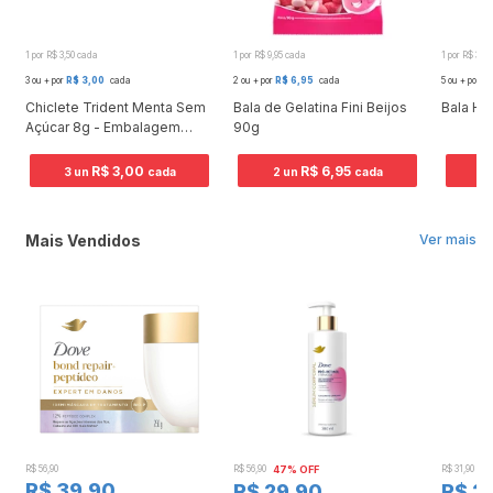
1 por R$ 3,50 cada
1 por R$ 9,95 cada
1 por R$ 3,0
3 ou + por
R$ 3,00
cada
2 ou + por
R$ 6,95
cada
5 ou + por
R$
Chiclete Trident Menta Sem
Bala de Gelatina Fini Beijos
Bala Hal
Açúcar 8g - Embalagem
90g
Com 5 Unidades
R$ 3,00
R$ 6,95
3 un
cada
2 un
cada
5 
Mais Vendidos
Ver mais
R$ 56,90
R$ 56,90
47% OFF
R$ 31,90
2
R$ 39,90
R$ 29,90
R$ 2