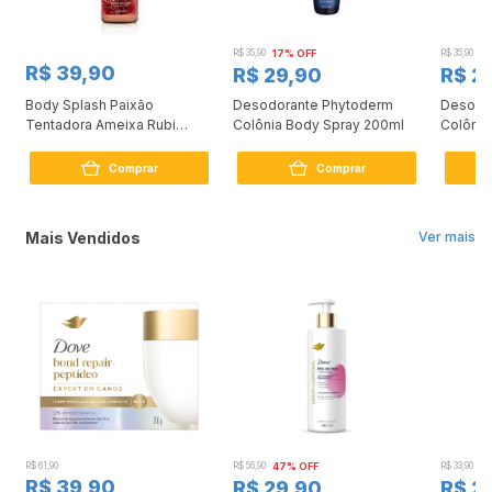
R$ 35,90
17% OFF
R$ 35,90
17
R$ 39,90
R$ 29,90
R$ 2
a
Body Splash Paixão
Desodorante Phytoderm
Desodo
Tentadora Ameixa Rubi
Colônia Body Spray 200ml
Colônia
200ml
200ml
Comprar
Comprar
Mais Vendidos
Ver mais
R$ 61,90
R$ 56,90
47% OFF
R$ 33,90
3
R$ 39,90
R$ 29,90
R$ 2