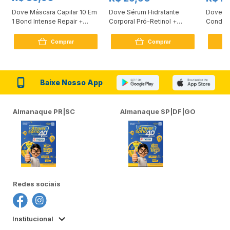
Dove Máscara Capilar 10 Em
Dove Sérum Hidratante
Dove Ki
1 Bond Intense Repair +
Corporal Pró-Retinol +
Condici
Peptídeo 250G
Firmador 380Ml
Reconst
Comprar
Comprar
Baixe Nosso App
Almanaque PR|SC
Almanaque SP|DF|GO
Redes sociais
Institucional