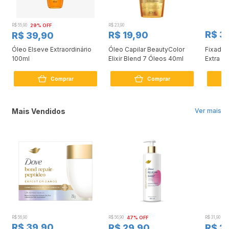
R$ 55,90
29% OFF
R$ 23,90
R$ 3
R$ 19,90
R$ 39,90
Óleo Elseve Extraordinário
Óleo Capilar BeautyColor
Fixador
100ml
Elixir Blend 7 Óleos 40ml
Extra Fo
Volume
Comprar
Comprar
Mais Vendidos
Ver mais
R$ 56,90
R$ 56,90
47% OFF
R$ 31,90
2
R$ 39,90
R$ 29,90
R$ 2