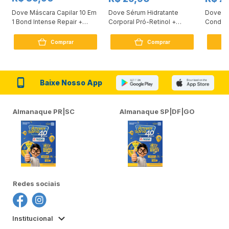
Dove Máscara Capilar 10 Em
Dove Sérum Hidratante
Dove Ki
1 Bond Intense Repair +
Corporal Pró-Retinol +
Condici
Peptídeo 250G
Firmador 380Ml
Reconst
Comprar
Comprar
Baixe Nosso App
Almanaque PR|SC
Almanaque SP|DF|GO
Redes sociais
Institucional