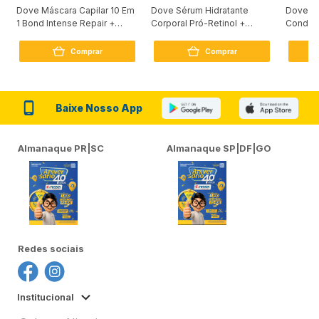
Dove Máscara Capilar 10 Em
Dove Sérum Hidratante
Dove Ki
1 Bond Intense Repair +
Corporal Pró-Retinol +
Condici
Peptídeo 250G
Firmador 380Ml
Reconst
Comprar
Comprar
Baixe Nosso App
Almanaque PR|SC
Almanaque SP|DF|GO
Redes sociais
Institucional