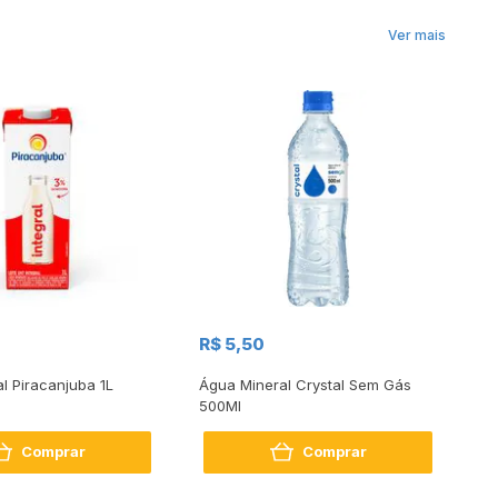
Ver mais
R$
R$ 5,50
R
al Piracanjuba 1L
Água Mineral Crystal Sem Gás
Do
500Ml
Bo
2
Comprar
Comprar