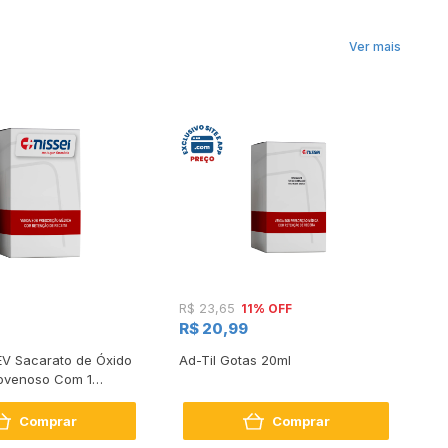
Ver mais
11% OFF
R$ 23,65
R$
R$ 20,99
R
EV Sacarato de Óxido
Ad-Til Gotas 20ml
Fe
dovenoso Com 1
Co
5ml
Comprar
Comprar