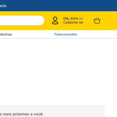
Olá,
Entre
ou
Cadastre-se
Vacinas
Teleconsulta
s mais próximas a você: