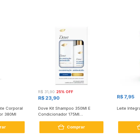
25% OFF
R$ 31,90
R$ 7,95
R$ 23,90
te Corporal
Dove Kit Shampoo 350Ml E
Leite Integr
or 380Ml
Condicionador 175Ml
Reconstrução + Aminoácido
rar
Comprar