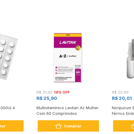
19% OFF
R$ 31,90
R$ 20,69
R$ 25,90
R$ 20,01
.000Ui 4
Multivitamínico Lavitan Az Mulher
Noripurum 
Com 60 Comprimidos
Férrico En
Ampola de 
rar
Comprar