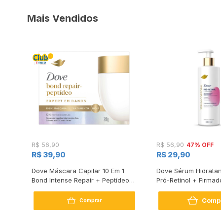
Mais Vendidos
47% OFF
R$ 56,90
R$ 56,90
R$ 39,90
R$ 29,90
s
Dove Máscara Capilar 10 Em 1
Dove Sérum Hidratan
Bond Intense Repair + Peptídeo
Pró-Retinol + Firmad
250G
Comp
Comprar