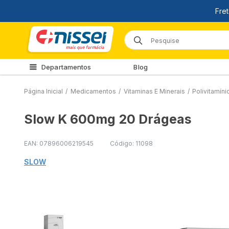
Departamentos
Blog
Página Inicial
/
Medicamentos
/
Vitaminas E Minerais
/
Polivitamíni
Slow K 600mg 20 Drágeas
EAN: 07896006219545
Código: 11098
SLOW