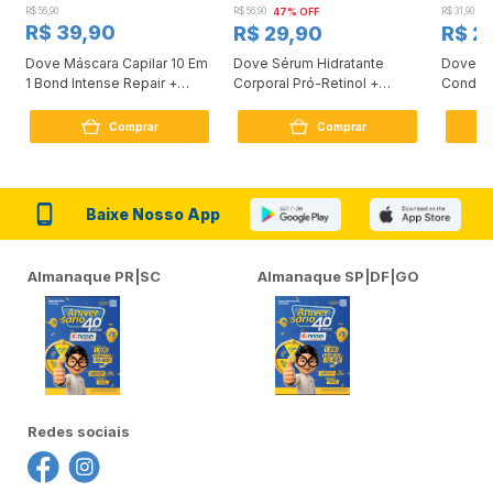
R$ 56,90
R$ 56,90
47% OFF
R$ 31,90
2
R$ 39,90
R$ 29,90
R$ 2
Dove Máscara Capilar 10 Em
Dove Sérum Hidratante
Dove Ki
1 Bond Intense Repair +
Corporal Pró-Retinol +
Condici
Peptídeo 250G
Firmador 380Ml
Reconst
Comprar
Comprar
Baixe Nosso App
Almanaque PR|SC
Almanaque SP|DF|GO
Redes sociais