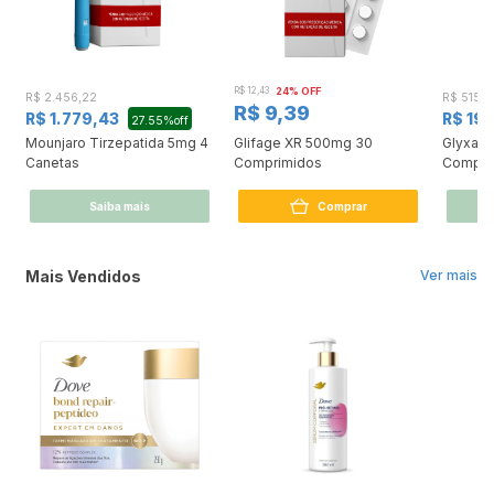
R$ 12,43
24% OFF
R$ 2.456,22
R$ 515,5
R$ 9,39
R$ 1.779,43
R$ 19
27.55%off
Mounjaro Tirzepatida 5mg 4
Glifage XR 500mg 30
Glyxam
Canetas
Comprimidos
Compri
Saiba mais
Comprar
Mais Vendidos
Ver mais