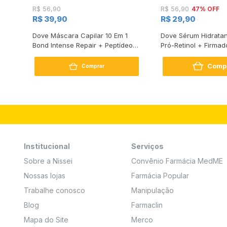
47% OFF
R$ 56,90
R$ 56,90
R$ 39,90
R$ 29,90
s
Dove Máscara Capilar 10 Em 1
Dove Sérum Hidratan
Bond Intense Repair + Peptídeo
Pró-Retinol + Firmad
250G
Comp
Comprar
Institucional
Serviços
Sobre a Nissei
Convênio Farmácia MedME
Nossas lojas
Farmácia Popular
Trabalhe conosco
Manipulação
Blog
Farmaclin
Mapa do Site
Merco