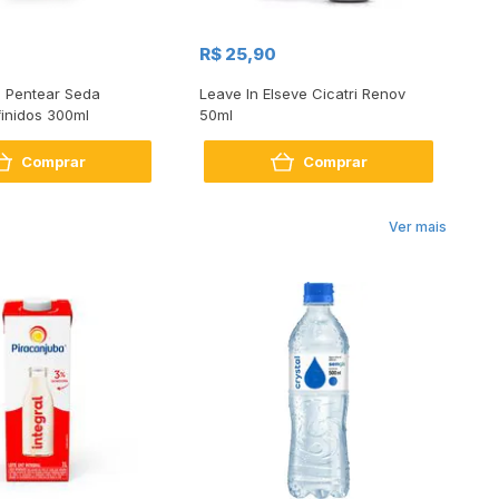
R$ 25,90
R
 Pentear Seda
Leave In Elseve Cicatri Renov
Cr
inidos 300ml
50ml
De
Comprar
Comprar
Ver mais