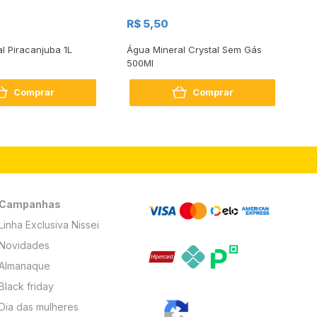
R$
R$ 5,50
R
al Piracanjuba 1L
Água Mineral Crystal Sem Gás
Do
500Ml
Bo
2
Comprar
Comprar
Campanhas
Linha Exclusiva Nissei
Novidades
Almanaque
Black friday
Dia das mulheres