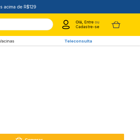
Olá,
Entre
ou
Cadastre-se
Vacinas
Teleconsulta
Comprar