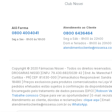
Club Nissei
Alô Farma
Atendimento ao Cliente
0800 4004041
0800 6436464
Seg a Sáb - 8h00 às 22h00
Seg a Sex - 8h00 às 16h30
Dom e feriados - 8h00 às 20h00
atendimentocliente@nisseisa.co
Copyright ©️ 2020 Fármacias Nissei - Todos os direitos reservado
DROGARIAS NISSEI |CNPJ: 79.430.682/0028-42 | End: Av. Marechal Fl
Curitiba - PR| CEP: 81.630-000 | Farmacêutico Responsável: Sandra
18480 | Preços exclusivos para produtos comercializados na Loja Vi
pedidos efetuados estão sujeitos à confirmação da disponibilidade
Encarregado pelo tratamento de dados pessoais (DPO) |
Robson Vet
Trabalhe conosco
Clique para ver as oportunidades! | E-mail: recr
Atendimento ao cliente, dúvidas e reclamações:
clique aqui
| Email:
atendimentocliente@nisseisa.com.br ou
WhatsApp
.