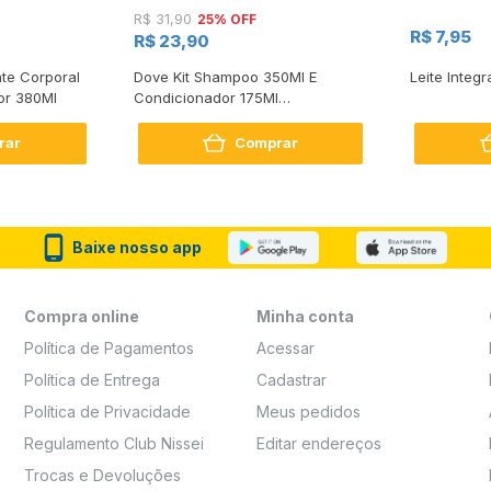
25% OFF
R$ 31,90
R$ 7,95
R$ 23,90
te Corporal
Dove Kit Shampoo 350Ml E
Leite Integr
or 380Ml
Condicionador 175Ml
Reconstrução + Aminoácido
rar
Comprar
Baixe nosso app
Compra online
Minha conta
Política de Pagamentos
Acessar
Política de Entrega
Cadastrar
Política de Privacidade
Meus pedidos
Regulamento Club Nissei
Editar endereços
Trocas e Devoluções