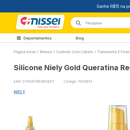
Departamentos
Blog
Página Inicial
/
Beleza
/
Cuidado Com Cabelo
/
Tratamento E Final
Silicone Niely Gold Queratina 
EAN: 07908785482697
Código: 1005814
NIELY