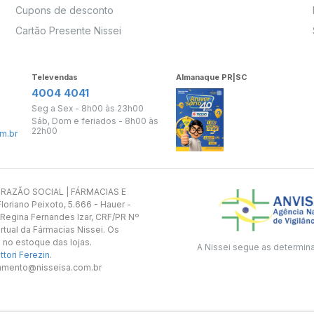
Cupons de desconto
Cartão Presente Nissei
Televendas
Almanaque PR|SC
4004 4041
Seg a Sex - 8h00 às 23h00
Sáb, Dom e feriados - 8h00 às
22h00
m.br
s. RAZÃO SOCIAL | FÁRMACIAS E
oriano Peixoto, 5.666 - Hauer -
 Regina Fernandes Izar, CRF/PR Nº
rtual da Fármacias Nissei. Os
 no estoque das lojas.
A Nissei segue as determin
tori Ferezin
.
utamento@nisseisa.com.br