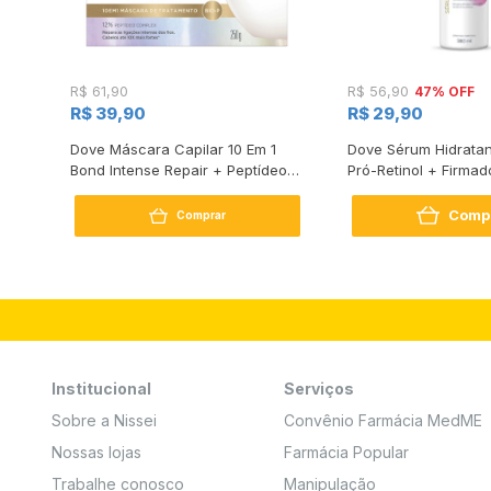
47% OFF
R$ 61,90
R$ 56,90
R$ 39,90
R$ 29,90
s
Dove Máscara Capilar 10 Em 1
Dove Sérum Hidratan
Bond Intense Repair + Peptídeo
Pró-Retinol + Firmad
250G
Comp
Comprar
Institucional
Serviços
Sobre a Nissei
Convênio Farmácia MedME
Nossas lojas
Farmácia Popular
Trabalhe conosco
Manipulação