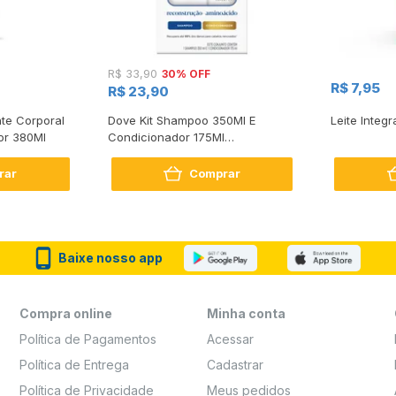
30% OFF
R$ 33,90
R$ 7,95
R$ 23,90
te Corporal
Dove Kit Shampoo 350Ml E
Leite Integr
or 380Ml
Condicionador 175Ml
Reconstrução + Aminoácido
rar
Comprar
Baixe nosso app
Compra online
Minha conta
Política de Pagamentos
Acessar
Política de Entrega
Cadastrar
Política de Privacidade
Meus pedidos