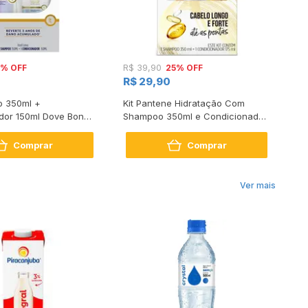
5% OFF
25% OFF
R$ 39,90
R$
R$ 29,90
R
o 350ml +
Kit Pantene Hidratação Com
Ki
dor 150ml Dove Bond
Shampoo 350ml e Condicionador
Gl
air
175ml
17
Comprar
Comprar
Ver mais