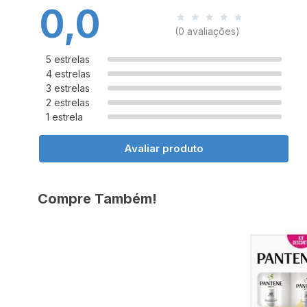
0,0
(0 avaliações)
5 estrelas
4 estrelas
3 estrelas
2 estrelas
1 estrela
Avaliar produto
Compre Também!