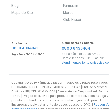
Blog
Farmaclin
Mapa do Site
Merco
Club Nissei
Alô Farma
Atendimento ao Cliente
0800 4004041
0800 6436464
Seg a Sáb - 8h00 às 22h00
Seg a Sex - 8h00 às 16h30
Dom e feriados - 8h00 às 20h00
atendimentocliente@nisseisa.co
Copyright ©️ 2020 Fármacias Nissei - Todos os direitos reservado
DROGARIAS NISSEI |CNPJ: 79.430.682/0028-42 | End: Av. Marechal Fl
Curitiba - PR| CEP: 81.630-000 | Farmacêutico Responsável: Sandra
18480 | Preços exclusivos para produtos comercializados na Loja Vi
pedidos efetuados estão sujeitos à confirmação da disponibilidade
Encarregado pelo tratamento de dados pessoais (DPO) |
Robson Vet
Trabalhe conosco
Clique para ver as oportunidades! | E-mail: recr