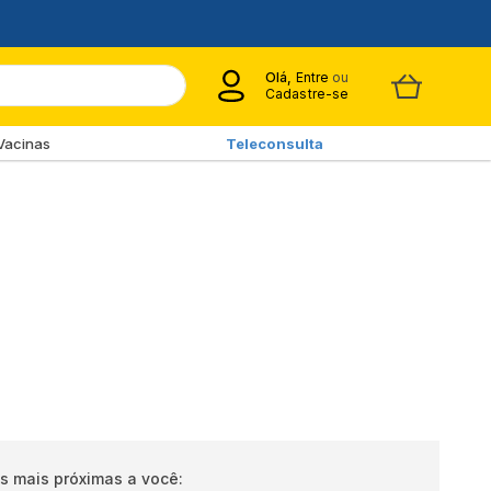
Olá,
Entre
ou
Cadastre-se
Vacinas
Teleconsulta
s mais próximas a você: