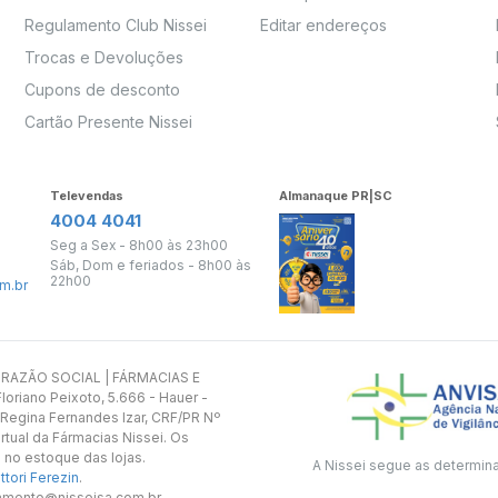
Regulamento Club Nissei
Editar endereços
Trocas e Devoluções
Cupons de desconto
Cartão Presente Nissei
Televendas
Almanaque PR|SC
4004 4041
Seg a Sex - 8h00 às 23h00
Sáb, Dom e feriados - 8h00 às
22h00
m.br
s. RAZÃO SOCIAL | FÁRMACIAS E
oriano Peixoto, 5.666 - Hauer -
 Regina Fernandes Izar, CRF/PR Nº
rtual da Fármacias Nissei. Os
 no estoque das lojas.
A Nissei segue as determin
tori Ferezin
.
utamento@nisseisa.com.br