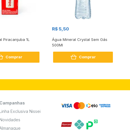
R$
R$ 5,50
R
al Piracanjuba 1L
Água Mineral Crystal Sem Gás
Do
500Ml
Bo
2
Comprar
Comprar
Campanhas
Linha Exclusiva Nissei
Novidades
Almanaque