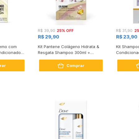
25% OFF
2
R$ 39,90
R$ 31,90
R$ 29,90
R$ 23,90
tremo com
Kit Pantene Colágeno Hidrata &
Kit Shampo
dicionador
Resgata Shampoo 300ml +
Condiciona
Condicionador 150ml
Intense Rep
rar
Comprar