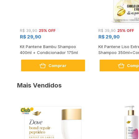
25% OFF
25% OFF
R$ 39,90
R$ 39,90
R$ 29,90
R$ 29,90
m
Kit Pantene Bambu Shampoo
Kit Pantene Liso Ex
ador
400ml + Condicionador 175ml
Shampoo 350ml+Con
175ml
Comprar
Comp
Mais Vendidos