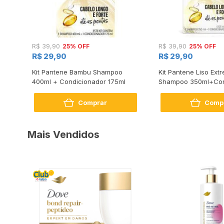
25% OFF
25% OFF
R$ 39,90
R$ 39,90
R$ 29,90
R$ 29,90
m
Kit Pantene Bambu Shampoo
Kit Pantene Liso Ex
ador
400ml + Condicionador 175ml
Shampoo 350ml+Con
175ml
Comprar
Comp
Mais Vendidos