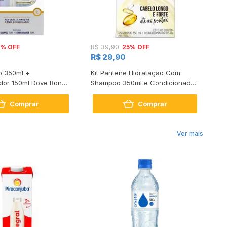
5% OFF
25% OFF
R$ 39,90
R
R$ 29,90
o 350ml +
Kit Pantene Hidratação Com
Ki
dor 150ml Dove Bond
Shampoo 350ml e Condicionador
Gl
air
175ml
17
Comprar
Comprar
Ver mais