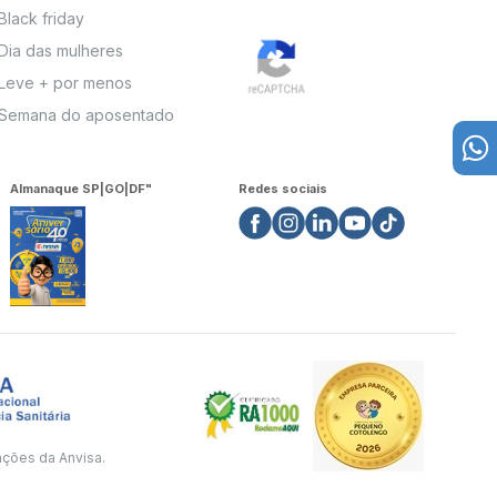
Black friday
Dia das mulheres
Leve + por menos
Semana do aposentado
Almanaque SP|GO|DF"
Redes sociais
ações da Anvisa.