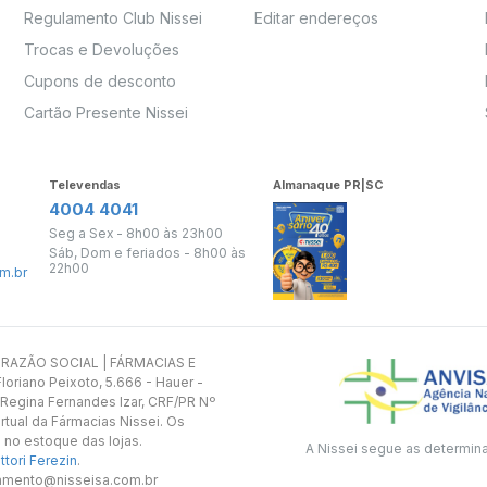
Regulamento Club Nissei
Editar endereços
Trocas e Devoluções
Cupons de desconto
Cartão Presente Nissei
Televendas
Almanaque PR|SC
4004 4041
Seg a Sex - 8h00 às 23h00
Sáb, Dom e feriados - 8h00 às
22h00
m.br
s. RAZÃO SOCIAL | FÁRMACIAS E
oriano Peixoto, 5.666 - Hauer -
 Regina Fernandes Izar, CRF/PR Nº
rtual da Fármacias Nissei. Os
 no estoque das lojas.
A Nissei segue as determin
tori Ferezin
.
utamento@nisseisa.com.br