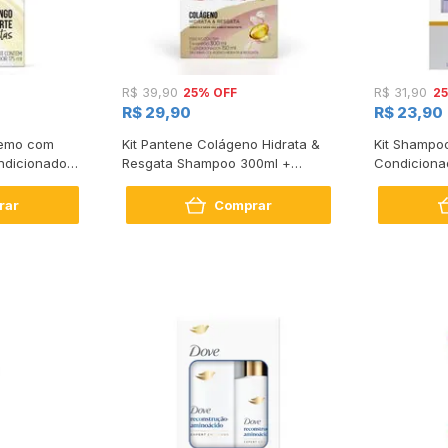
25% OFF
2
R$ 39,90
R$ 31,90
R$ 29,90
R$ 23,90
tremo com
Kit Pantene Colágeno Hidrata &
Kit Shampo
dicionador
Resgata Shampoo 300ml +
Condiciona
Condicionador 150ml
Intense Rep
rar
Comprar