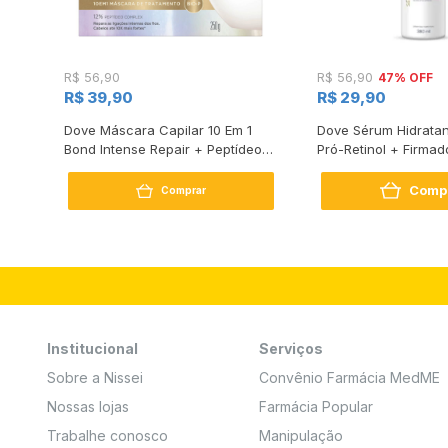
47% OFF
R$ 56,90
R$ 56,90
R$ 39,90
R$ 29,90
s
Dove Máscara Capilar 10 Em 1
Dove Sérum Hidratan
Bond Intense Repair + Peptídeo
Pró-Retinol + Firmad
250G
Comp
Comprar
Institucional
Serviços
Sobre a Nissei
Convênio Farmácia MedME
Nossas lojas
Farmácia Popular
Trabalhe conosco
Manipulação