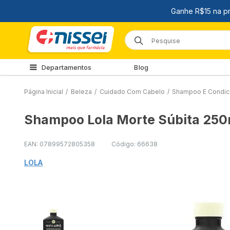
Departamentos
Blog
Página Inicial
/
Beleza
/
Cuidado Com Cabelo
/
Shampoo E Condic
Shampoo Lola Morte Súbita 250
EAN: 07899572805358
Código: 66638
LOLA