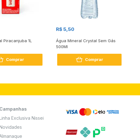
R$
R$ 5,50
R
al Piracanjuba 1L
Água Mineral Crystal Sem Gás
Do
500Ml
Bo
2
Comprar
Comprar
Campanhas
Linha Exclusiva Nissei
Novidades
Almanaque