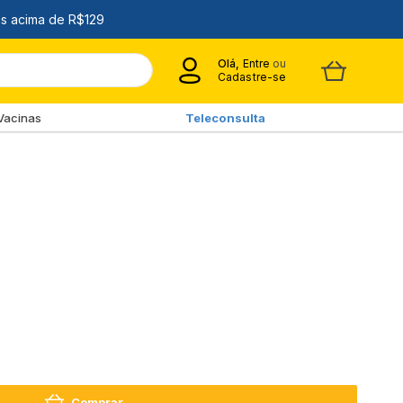
Olá,
Entre
ou
Cadastre-se
Vacinas
Teleconsulta
Comprar