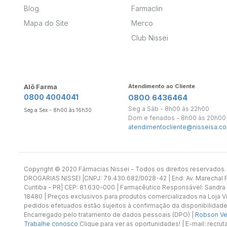
Blog
Farmaclin
Mapa do Site
Merco
Club Nissei
Alô Farma
Atendimento ao Cliente
0800 4004041
0800 6436464
Seg a Sáb - 8h00 às 22h00
Seg a Sex - 8h00 às 16h30
Dom e feriados - 8h00 às 20h00
atendimentocliente@nisseisa.co
Copyright ©️ 2020 Fármacias Nissei - Todos os direitos reservado
DROGARIAS NISSEI |CNPJ: 79.430.682/0028-42 | End: Av. Marechal Fl
Curitiba - PR| CEP: 81.630-000 | Farmacêutico Responsável: Sandra
18480 | Preços exclusivos para produtos comercializados na Loja Vi
pedidos efetuados estão sujeitos à confirmação da disponibilidade
Encarregado pelo tratamento de dados pessoais (DPO) |
Robson Vet
Trabalhe conosco
Clique para ver as oportunidades! | E-mail: recr