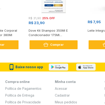
25% OFF
R$ 31,90
R$ 7,95
R$ 23,90
te Corporal
Dove Kit Shampoo 350Ml E
Leite Integr
or 380Ml
Condicionador 175Ml
Reconstrução + Aminoácido
rar
Comprar
Baixe nosso app
Compra online
Minha conta
Política de Pagamentos
Acessar
Política de Entrega
Cadastrar
Política de Privacidade
Meus pedidos