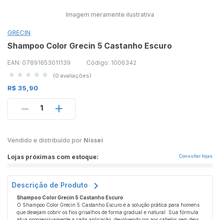
Imagem meramente ilustrativa
GRECIN
Shampoo Color Grecin 5 Castanho Escuro
EAN: 07891653011139
Código: 1006342
(0 avaliações)
R$ 35,90
1
Vendido e distribuído por
Nissei
Lojas próximas com estoque:
Consultar lojas
Descrição de Produto
Shampoo Color Grecin 5 Castanho Escuro
O Shampoo Color Grecin 5 Castanho Escuro é a solução prática para homens
que desejam cobrir os fios grisalhos de forma gradual e natural. Sua fórmula
atua progressivamente a cada aplicação, devolvendo cor aos cabelos sem deixar