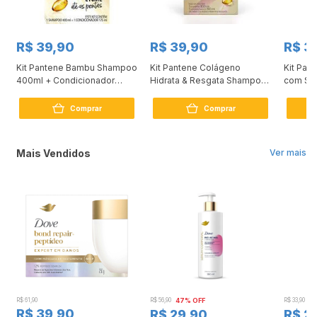
R$ 39,90
R$ 39,90
R$ 3
Kit Pantene Bambu Shampoo
Kit Pantene Colágeno
Kit Pan
400ml + Condicionador
Hidrata & Resgata Shampoo
com Sh
175ml
300ml + Condicionador
350ml+
150ml
Comprar
Comprar
Mais Vendidos
Ver mais
R$ 61,90
R$ 56,90
47% OFF
R$ 33,90
3
R$ 39,90
R$ 29,90
R$ 2