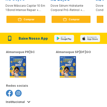
Dove Máscara Capilar 10 Em
Dove Sérum Hidratante
Dove Ki
1 Bond Intense Repair +
Corporal Pró-Retinol +
Condici
Peptídeo 250G
Firmador 380Ml
Reconst
Comprar
Comprar
Baixe Nosso App
Almanaque PR|SC
Almanaque SP|DF|GO
Redes sociais
Institucional