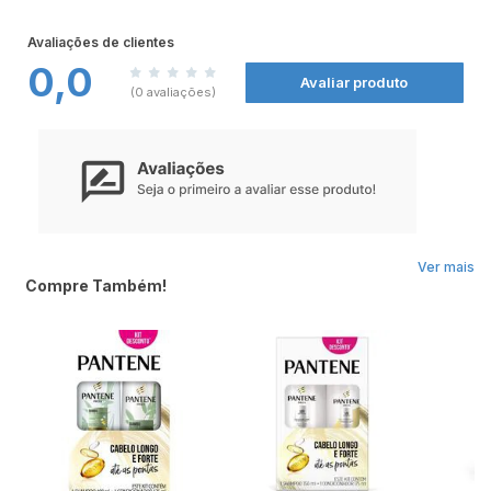
fatores.Não deixe de conferir todos os produtos Balai nas
Farmácias Nissei.
CARVÃO + MENTA
Remove resíduos sem deixar o cabelo ressecado e com nós
Avaliações de clientes
Textura leve
0,0
Fragrância refrescante e agradável
Avaliar produto
(0 avaliações)
Modo de Usar:
Aplique o shampoo nos cabelos molhados, massageie suavemente o couro
cabeludo para ativar a circulação. Deixe agir por alguns instantes e enxágue a
seguir. Se necessário, repita a operação.
Ver mais
Compre Também!