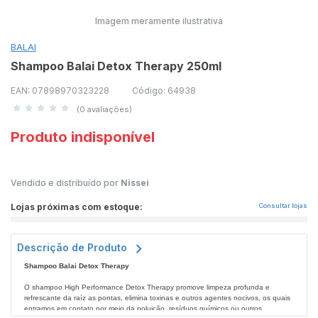
Imagem meramente ilustrativa
BALAI
Shampoo Balai Detox Therapy 250ml
EAN: 07898970323228
Código: 64938
(0 avaliações)
Produto indisponível
Vendido e distribuído por
Nissei
Lojas próximas com estoque:
Consultar lojas
Descrição de Produto
Shampoo Balai Detox Therapy
O shampoo High Performance Detox Therapy promove limpeza profunda e
refrescante da raíz as pontas, elimina toxinas e outros agentes nocivos, os quais
entramos em contato por meio da poluição, resíduos químicos ou outros