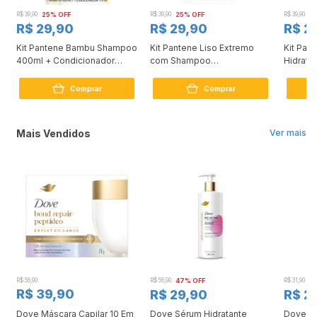
R$ 39,90
25% OFF
R$ 39,90
25% OFF
R$ 39,90
2
R$ 29,90
R$ 29,90
R$ 2
Kit Pantene Bambu Shampoo
Kit Pantene Liso Extremo
Kit Pan
400ml + Condicionador
com Shampoo
Hidrata
175ml
350ml+Condicionador 175ml
300ml +
150ml
Comprar
Comprar
Mais Vendidos
Ver mais
R$ 56,90
R$ 56,90
47% OFF
R$ 31,90
2
R$ 39,90
R$ 29,90
R$ 2
Dove Máscara Capilar 10 Em
Dove Sérum Hidratante
Dove Ki