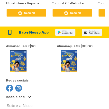
1 Bond Intense Repair +
Corporal Pró-Retinol +
Condici
Peptídeo 250G
Firmador 380Ml
Reconst
Comprar
Comprar
Baixe Nosso App
Almanaque PR|SC
Almanaque SP|DF|GO
Redes sociais
Institucional
Sobre a Nissei