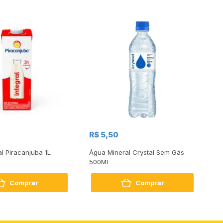
R$
R$ 5,50
R
al Piracanjuba 1L
Água Mineral Crystal Sem Gás
Do
500Ml
Bo
2
Comprar
Comprar