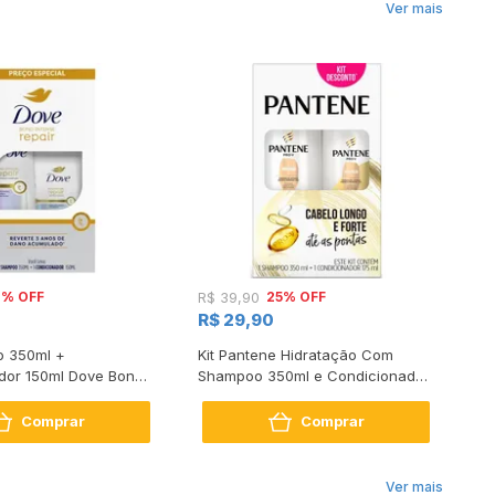
Ver mais
2% OFF
25% OFF
R$ 39,90
R
R$ 29,90
o 350ml +
Kit Pantene Hidratação Com
Ki
dor 150ml Dove Bond
Shampoo 350ml e Condicionador
Gl
air
175ml
17
Comprar
Comprar
Ver mais