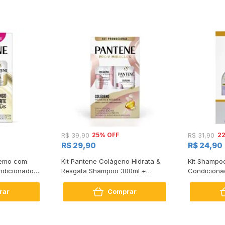
25% OFF
2
R$ 39,90
R$ 31,90
R$ 29,90
R$ 24,90
tremo com
Kit Pantene Colágeno Hidrata &
Kit Shampo
dicionador
Resgata Shampoo 300ml +
Condiciona
Condicionador 150ml
Intense Rep
rar
Comprar