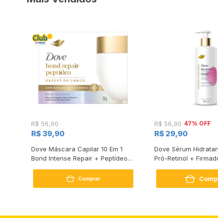
47% OFF
R$ 56,90
R$ 56,90
R$ 39,90
R$ 29,90
s
Dove Máscara Capilar 10 Em 1
Dove Sérum Hidratan
Bond Intense Repair + Peptídeo
Pró-Retinol + Firmad
250G
Comp
Comprar