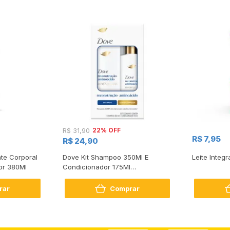
22% OFF
R$ 31,90
R$ 7,95
R$ 24,90
te Corporal
Dove Kit Shampoo 350Ml E
Leite Integr
or 380Ml
Condicionador 175Ml
Reconstrução + Aminoácido
rar
Comprar