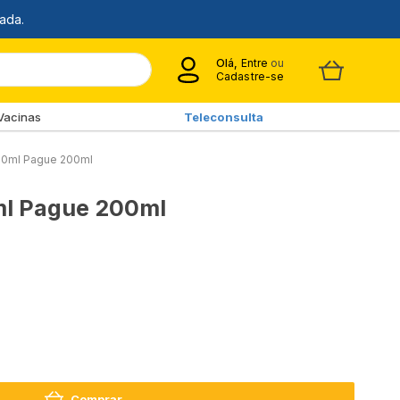
Olá,
Entre
ou
Cadastre-se
Vacinas
Teleconsulta
20ml Pague 200ml
ml Pague 200ml
Comprar