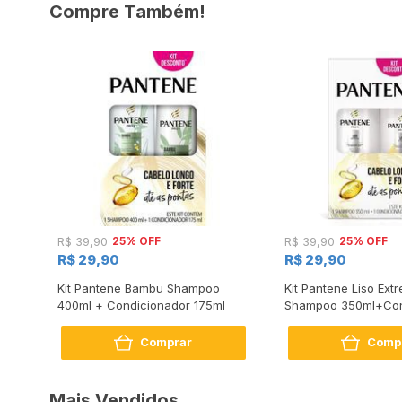
Compre Também!
25% OFF
25% OFF
R$ 39,90
R$ 39,90
R$ 29,90
R$ 29,90
m
Kit Pantene Bambu Shampoo
Kit Pantene Liso Ex
ador
400ml + Condicionador 175ml
Shampoo 350ml+Con
175ml
Comprar
Comp
Mais Vendidos