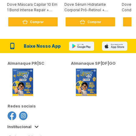
Dove Máscara Capilar 10 Em
Dove Sérum Hidratante
Dove Ki
1 Bond Intense Repair +
Corporal Pró-Retinol +
Condici
Peptídeo 250G
Firmador 380Ml
Reconst
Comprar
Comprar
Baixe Nosso App
Almanaque PR|SC
Almanaque SP|DF|GO
Redes sociais
Institucional