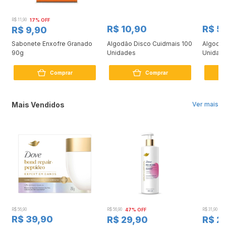
R$ 11,90
17% OFF
R$ 10,90
R$ 5
R$ 9,90
a
Sabonete Enxofre Granado
Algodão Disco Cuidmais 100
Algodão
90g
Unidades
Unidad
Comprar
Comprar
Mais Vendidos
Ver mais
R$ 56,90
R$ 56,90
47% OFF
R$ 31,90
2
R$ 39,90
R$ 29,90
R$ 2