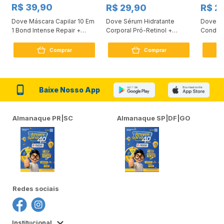
R$ 39,90
R$ 29,90
R$ 2
Dove Máscara Capilar 10 Em
Dove Sérum Hidratante
Dove Ki
1 Bond Intense Repair +
Corporal Pró-Retinol +
Condici
Peptídeo 250G
Firmador 380Ml
Reconst
Comprar
Comprar
Baixe Nosso App
Almanaque PR|SC
Almanaque SP|DF|GO
Redes sociais
Institucional