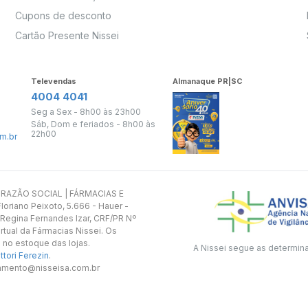
Cupons de desconto
Cartão Presente Nissei
Televendas
Almanaque PR|SC
4004 4041
Seg a Sex - 8h00 às 23h00
Sáb, Dom e feriados - 8h00 às
22h00
m.br
s. RAZÃO SOCIAL | FÁRMACIAS E
oriano Peixoto, 5.666 - Hauer -
 Regina Fernandes Izar, CRF/PR Nº
rtual da Fármacias Nissei. Os
 no estoque das lojas.
A Nissei segue as determin
tori Ferezin
.
utamento@nisseisa.com.br