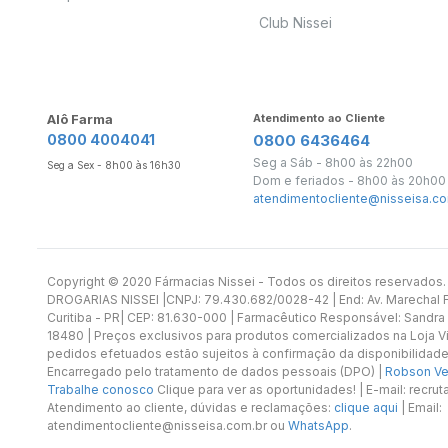
Club Nissei
Alô Farma
Atendimento ao Cliente
0800 4004041
0800 6436464
Seg a Sáb - 8h00 às 22h00
Seg a Sex - 8h00 às 16h30
Dom e feriados - 8h00 às 20h00
atendimentocliente@nisseisa.co
Copyright ©️ 2020 Fármacias Nissei - Todos os direitos reservado
DROGARIAS NISSEI |CNPJ: 79.430.682/0028-42 | End: Av. Marechal Fl
Curitiba - PR| CEP: 81.630-000 | Farmacêutico Responsável: Sandra
18480 | Preços exclusivos para produtos comercializados na Loja Vi
pedidos efetuados estão sujeitos à confirmação da disponibilidade
Encarregado pelo tratamento de dados pessoais (DPO) |
Robson Vet
Trabalhe conosco
Clique para ver as oportunidades! | E-mail: recr
Atendimento ao cliente, dúvidas e reclamações:
clique aqui
| Email:
atendimentocliente@nisseisa.com.br ou
WhatsApp
.