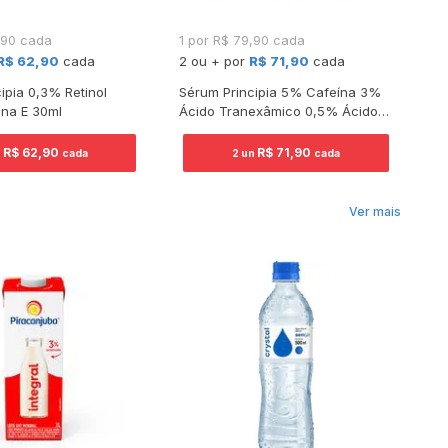
,90 cada
1 por R$ 79,90 cada
1 
R$ 62,90
cada
2 ou + por
R$ 71,90
cada
2 
ipia 0,3% Retinol
Sérum Principia 5% Cafeína 3%
Sé
ina E 30ml
Ácido Tranexâmico 0,5% Ácido
Me
Ferúlico 30ml
R$ 62,90
R$ 71,90
n
cada
2 un
cada
Ver mais