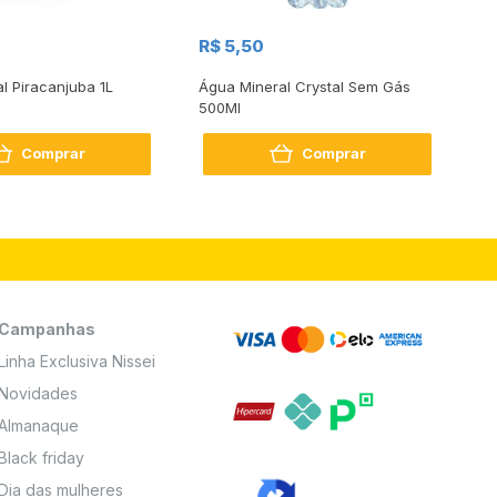
R$
R$ 5,50
R
al Piracanjuba 1L
Água Mineral Crystal Sem Gás
Do
500Ml
Bo
2
Comprar
Comprar
Campanhas
Linha Exclusiva Nissei
Novidades
Almanaque
Black friday
Dia das mulheres