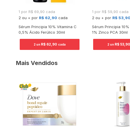
1 por R$ 69,90 cada
1 por R$ 59,90 cada
2 ou + por
R$ 62,90
cada
2 ou + por
R$ 53,9
rio
Sérum Principia 10% Vitamina C
Sérum Principia 10%
0,5% Ácido Ferúlico 30ml
1% Zinco PCA 30ml
R$ 62,90
R$ 53,9
2 un
cada
2 un
Mais Vendidos