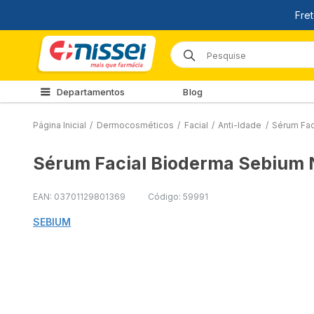
Departamentos
Blog
Página Inicial
/
Dermocosméticos
/
Facial
/
Anti-Idade
/
Sérum Fac
Sérum Facial Bioderma Sebium 
EAN: 03701129801369
Código: 59991
SEBIUM