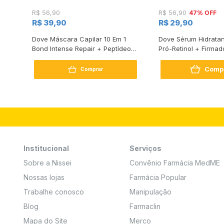
47% OFF
R$ 56,90
R$ 56,90
R$ 39,90
R$ 29,90
s
Dove Máscara Capilar 10 Em 1
Dove Sérum Hidratan
Bond Intense Repair + Peptídeo
Pró-Retinol + Firmad
250G
Comp
Comprar
Institucional
Serviços
Sobre a Nissei
Convênio Farmácia MedME
Nossas lojas
Farmácia Popular
Trabalhe conosco
Manipulação
Blog
Farmaclin
Mapa do Site
Merco