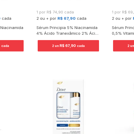
1 por R$ 74,90 cada
1 por R$ 69
0
cada
2 ou + por
R$ 67,90
cada
2 ou + por
 Niacinamida
Sérum Principia 5% Niacinamida
Sérum Princ
4% Ácido Tranexâmico 2% Ácido
0,5% Vitam
Salicílico 30ml
0
R$ 67,90
cada
2 un
cada
2 u