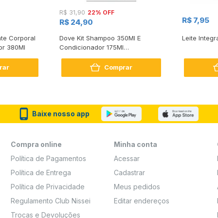
22% OFF
R$ 31,90
R$ 7,95
R$ 24,90
te Corporal
Dove Kit Shampoo 350Ml E
Leite Integr
or 380Ml
Condicionador 175Ml
Reconstrução + Aminoácido
rar
Comprar
Baixe nosso app
Compra online
Minha conta
Política de Pagamentos
Acessar
Política de Entrega
Cadastrar
Política de Privacidade
Meus pedidos
Regulamento Club Nissei
Editar endereços
Trocas e Devoluções