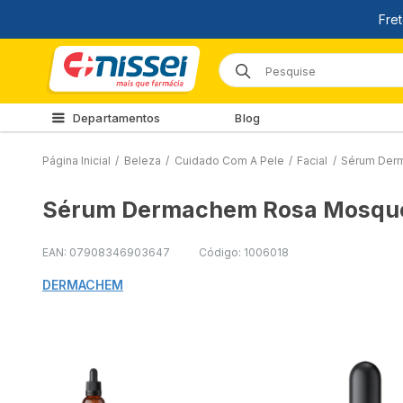
Departamentos
Blog
Página Inicial
/
Beleza
/
Cuidado Com A Pele
/
Facial
/
Sérum Der
Sérum Dermachem Rosa Mosqu
EAN: 07908346903647
Código: 1006018
DERMACHEM