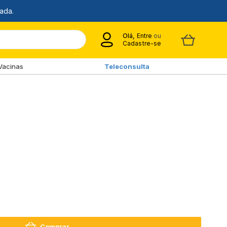
Olá,
Entre
ou
Cadastre-se
Vacinas
Teleconsulta
Comprar