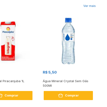
Ver mais
R$
R$ 5,50
R
al Piracanjuba 1L
Água Mineral Crystal Sem Gás
Do
500Ml
Bo
2
Comprar
Comprar