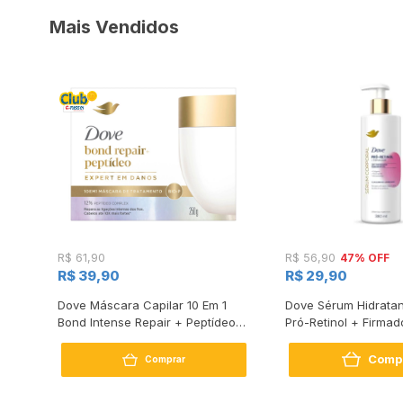
Mais Vendidos
47% OFF
R$ 61,90
R$ 56,90
R$ 39,90
R$ 29,90
s
Dove Máscara Capilar 10 Em 1
Dove Sérum Hidratan
Bond Intense Repair + Peptídeo
Pró-Retinol + Firmad
250G
Comp
Comprar