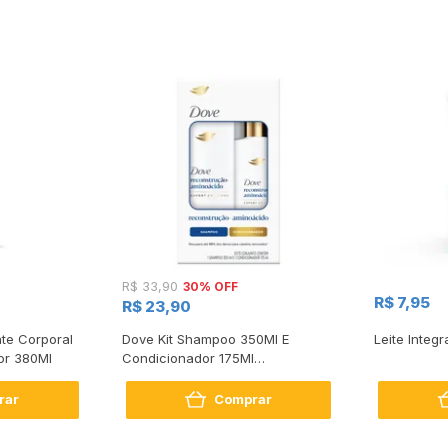
30% OFF
R$ 33,90
R$ 7,95
R$ 23,90
te Corporal
Dove Kit Shampoo 350Ml E
Leite Integr
or 380Ml
Condicionador 175Ml
Reconstrução + Aminoácido
rar
Comprar