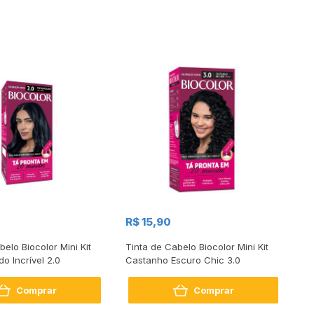
R$ 15,90
R
belo Biocolor Mini Kit
Tinta de Cabelo Biocolor Mini Kit
Ti
do Incrível 2.0
Castanho Escuro Chic 3.0
Ca
Comprar
Comprar