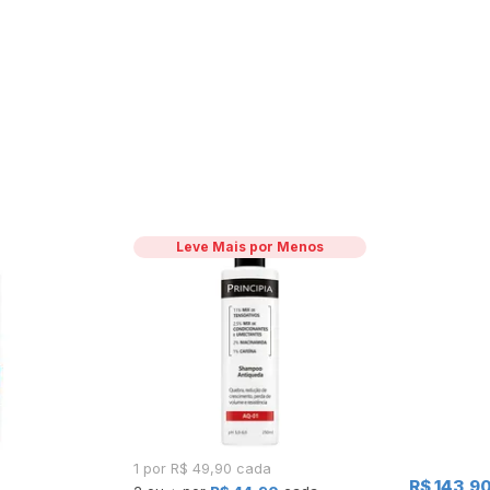
Leve Mais por Menos
1 por R$ 49,90 cada
R$ 143,9