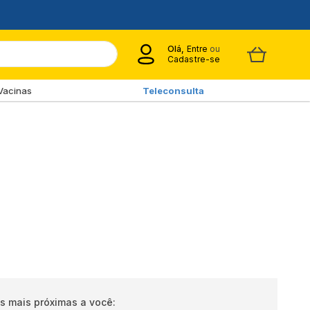
Olá,
Entre
ou
Cadastre-se
Vacinas
Teleconsulta
s mais próximas a você: