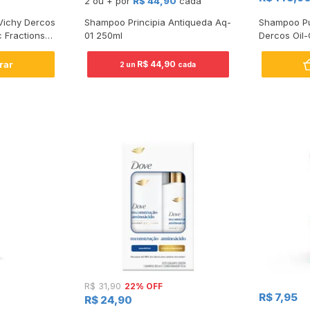
2 ou + por
R$ 44,90
cada
ichy Dercos
Shampoo Principia Antiqueda Aq-
Shampoo Pu
c Fractions
01 250ml
Dercos Oil-
rar
R$ 44,90
2 un
cada
22% OFF
R$ 31,90
R$ 7,95
R$ 24,90