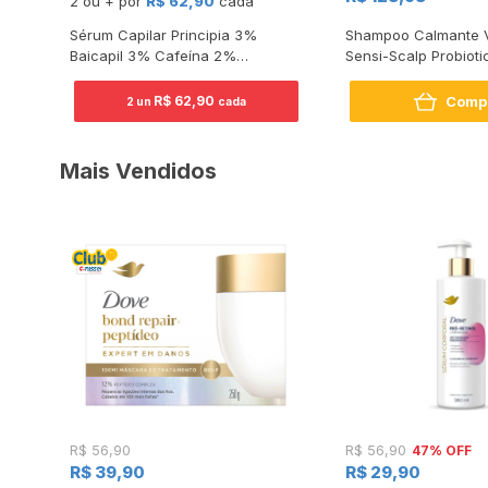
2 ou + por
R$ 62,90
cada
chy
Sérum Capilar Principia 3%
Shampoo Calmante V
Baicapil 3% Cafeína 2%
Sensi-Scalp Probioti
Beauplex 50ml
200ml
Comp
R$ 62,90
2 un
cada
Mais Vendidos
47% OFF
R$ 56,90
R$ 56,90
R$ 39,90
R$ 29,90