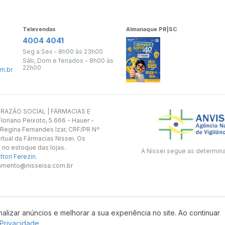
Televendas
Almanaque PR|SC
4004 4041
Seg a Sex - 8h00 às 23h00
Sáb, Dom e feriados - 8h00 às
22h00
m.br
s. RAZÃO SOCIAL | FÁRMACIAS E
oriano Peixoto, 5.666 - Hauer -
 Regina Fernandes Izar, CRF/PR Nº
rtual da Fármacias Nissei. Os
 no estoque das lojas.
A Nissei segue as determin
tori Ferezin
.
utamento@nisseisa.com.br
alizar anúncios e melhorar a sua experiência no site. Ao continuar
Desenvolvido por:
 Privacidade.