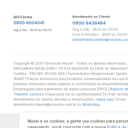
Alô Farma
Atendimento ao Cliente
0800 4004041
0800 6436464
Seg a Sáb - 8h00 às 22h00
Seg a Sex - 8h00 às 16h30
Dom e feriados - 8h00 às 20h00
atendimentocliente@nisseisa.co
Copyright ©️ 2020 Fármacias Nissei - Todos os direitos reservado
DROGARIAS NISSEI |CNPJ: 79.430.682/0028-42 | End: Av. Marechal Fl
Curitiba - PR| CEP: 81.630-000 | Farmacêutico Responsável: Sandra
18480 | Preços exclusivos para produtos comercializados na Loja Vi
pedidos efetuados estão sujeitos à confirmação da disponibilidade
Encarregado pelo tratamento de dados pessoais (DPO) |
Robson Vet
Trabalhe conosco
Clique para ver as oportunidades! | E-mail: recr
Atendimento ao cliente, dúvidas e reclamações:
clique aqui
| Email:
atendimentocliente@nisseisa.com.br ou
WhatsApp
.
Nissei e os cookies: a gente usa cookies para person
navegando, você concorda com a nossa
Política de