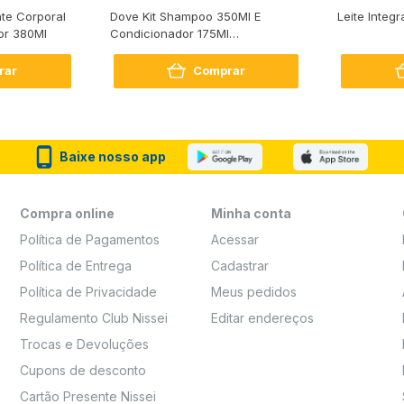
te Corporal
Dove Kit Shampoo 350Ml E
Leite Integr
or 380Ml
Condicionador 175Ml
Reconstrução + Aminoácido
rar
Comprar
Baixe nosso app
Compra online
Minha conta
Política de Pagamentos
Acessar
Política de Entrega
Cadastrar
Política de Privacidade
Meus pedidos
Regulamento Club Nissei
Editar endereços
Trocas e Devoluções
Cupons de desconto
Cartão Presente Nissei