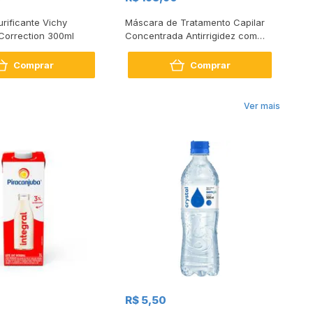
rificante Vichy
Máscara de Tratamento Capilar
Co
Correction 300ml
Concentrada Antirrigidez com
De
Pro Keratin Complex Vichy
Dercos Kera Solutions 200ml
Comprar
Comprar
Ver mais
R$
R$ 5,50
R