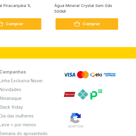
al Piracanjuba 1L
Água Mineral Crystal Sem Gás
Do
500Ml
Bo
2
Comprar
Comprar
Campanhas
Linha Exclusiva Nissei
Novidades
Almanaque
Black friday
Dia das mulheres
Leve + por menos
Semana do aposentado