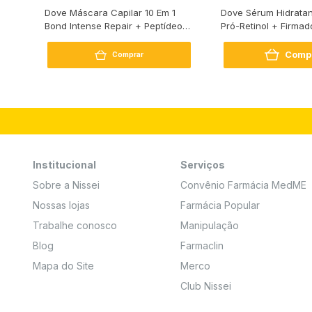
s
Dove Máscara Capilar 10 Em 1
Dove Sérum Hidratan
Bond Intense Repair + Peptídeo
Pró-Retinol + Firmad
250G
Comp
Comprar
Institucional
Serviços
Sobre a Nissei
Convênio Farmácia MedME
Nossas lojas
Farmácia Popular
Trabalhe conosco
Manipulação
Blog
Farmaclin
Mapa do Site
Merco
Club Nissei