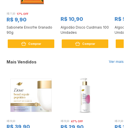
R$ 11,90
17% OFF
R$ 10,90
R$ 5
R$ 9,90
m
Sabonete Enxofre Granado
Algodão Disco Cuidmais 100
Algodão
90g
Unidades
Unidad
Comprar
Comprar
Mais Vendidos
Ver mais
R$ 56,90
R$ 56,90
47% OFF
R$ 31,90
2
R$ 39,90
R$ 29,90
R$ 2