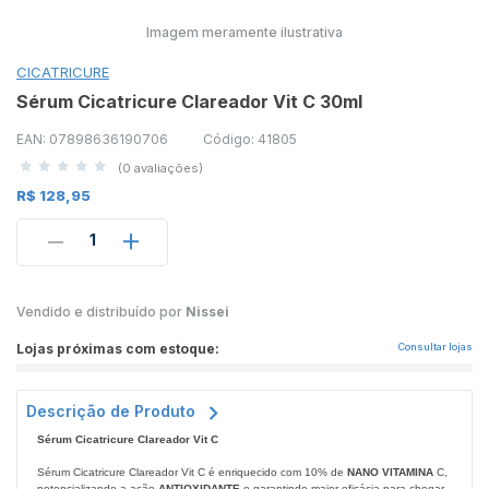
Imagem meramente ilustrativa
CICATRICURE
Sérum Cicatricure Clareador Vit C 30ml
EAN: 07898636190706
Código: 41805
(0 avaliações)
R$ 128,95
1
Vendido e distribuído por
Nissei
Lojas próximas com estoque:
Consultar lojas
Descrição de Produto
Sérum Cicatricure Clareador Vit C
Sérum Cicatricure Clareador Vit C é enriquecido com 10% de
NANO VITAMINA
C,
potencializando a ação
ANTIOXIDANTE
e garantindo maior eficácia para chegar