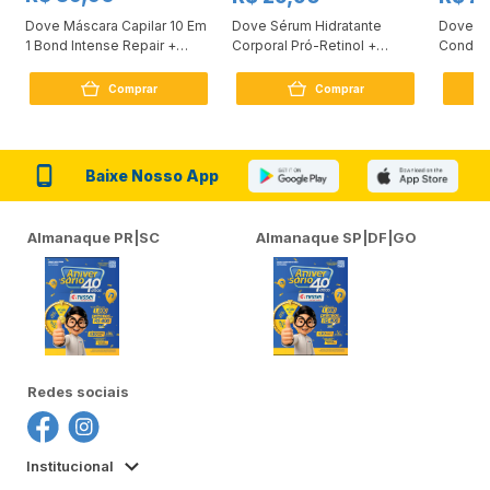
Dove Máscara Capilar 10 Em
Dove Sérum Hidratante
Dove Ki
1 Bond Intense Repair +
Corporal Pró-Retinol +
Condici
Peptídeo 250G
Firmador 380Ml
Reconst
Comprar
Comprar
Baixe Nosso App
Almanaque PR|SC
Almanaque SP|DF|GO
Redes sociais
Institucional