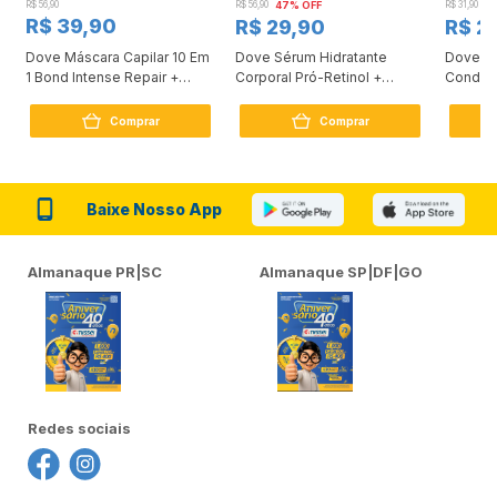
R$ 56,90
R$ 56,90
47% OFF
R$ 31,90
2
R$ 39,90
R$ 29,90
R$ 2
Dove Máscara Capilar 10 Em
Dove Sérum Hidratante
Dove Ki
1 Bond Intense Repair +
Corporal Pró-Retinol +
Condici
Peptídeo 250G
Firmador 380Ml
Reconst
Comprar
Comprar
Baixe Nosso App
Almanaque PR|SC
Almanaque SP|DF|GO
Redes sociais