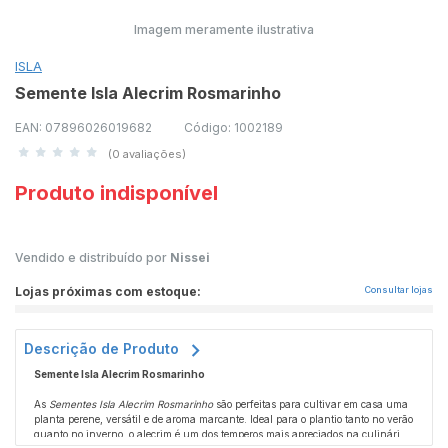
Imagem meramente ilustrativa
ISLA
Semente Isla Alecrim Rosmarinho
EAN: 07896026019682
Código: 1002189
(0 avaliações)
Produto indisponível
Vendido e distribuído por
Nissei
Lojas próximas com estoque:
Consultar lojas
Descrição de Produto
Semente Isla Alecrim Rosmarinho
As
Sementes Isla Alecrim Rosmarinho
são perfeitas para cultivar em casa uma
planta perene, versátil e de aroma marcante. Ideal para o plantio tanto no verão
quanto no inverno, o alecrim é um dos temperos mais apreciados na culinária,