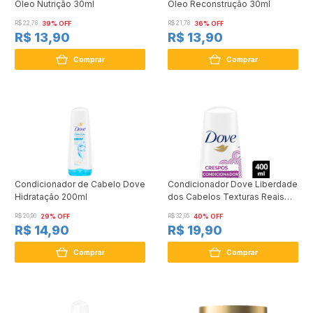
Óleo Nutrição 30ml
Óleo Reconstrução 30ml
R$ 22,78
39% OFF
R$ 21,78
36% OFF
R$ 13,90
R$ 13,90
Comprar
Comprar
Condicionador de Cabelo Dove
Condicionador Dove Liberdade
Hidratação 200ml
dos Cabelos Texturas Reais
Crespos 400ml
R$ 20,90
29% OFF
R$ 32,95
40% OFF
R$ 14,90
R$ 19,90
Comprar
Comprar