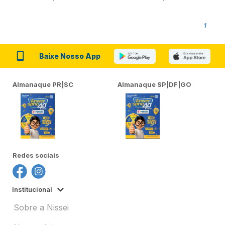
1
Baixe Nosso App
Almanaque PR|SC
Almanaque SP|DF|GO
Redes sociais
Institucional
Sobre a Nissei