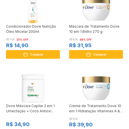
Condicionador Dove Nutrição
Máscara de Tratamento Dove
Óleo Micelar 200ml
10 em 1 Brilho 270 g
R$ 19,95
25% OFF
R$ 60,90
48% OFF
R$ 14,90
R$ 31,95
Comprar
Comprar
Dove Máscara Capilar 2 em 1
Creme de Tratamento Dove 10
Umectação + Coco Antioxi
em 1 Hidratação Vitaminas A & E
500g
270g
R$ 56,90
R$ 34,90
R$ 39,90