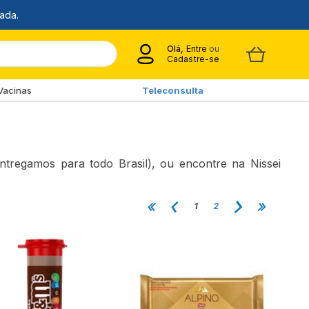
Olá,
Entre
ou
Cadastre-se
Vacinas
Teleconsulta
ntregamos para todo Brasil), ou encontre na Nissei
1
2