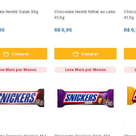
te Nestlé Galak 90g
Chocolate Nestlé KitKat ao Leite
Chocol
41,5g
41,5g
95
R$ 6,95
R$ 9
Comprar
Comprar
ve Mais por Menos
Leve Mais por Menos
te Snickers Original 45g
Chocolate Snickers Dark 42g
Choco