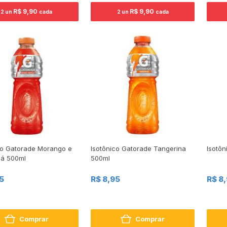
R$ 9,90
R$ 9,90
2 un
cada
2 un
cada
co Gatorade Morango e
Isotônico Gatorade Tangerina
Isotô
á 500ml
500ml
5
R$ 8,95
R$ 8
Comprar
Comprar