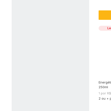
Le
Energét
250ml
1 por R
2 ou + 