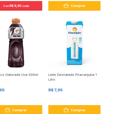
Comprar
R$ 9,90
2 un
cada
nico Gatorade Uva 500ml
Leite Desnatado Piracanjuba 1
Litro
,95
R$ 7,95
Comprar
Comprar