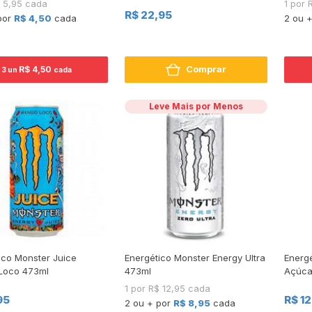
$ 5,95 cada
1 por 
R$ 22,95
por
R$ 4,50
cada
2 ou 
Comprar
R$ 4,50
3 un
cada
Leve Mais por Menos
ico Monster Juice
Energético Monster Energy Ultra
Energ
Loco 473ml
473ml
Açúcar
1 por R$ 12,95 cada
95
R$ 1
2 ou + por
R$ 8,95
cada