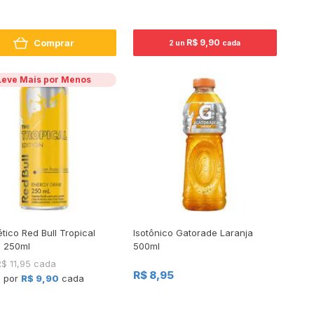
Comprar
R$ 9,90
2 un
cada
Leve Mais por Menos
tico Red Bull Tropical
Isotônico Gatorade Laranja
n 250ml
500ml
R$ 11,95 cada
R$ 8,95
+ por
R$ 9,90
cada