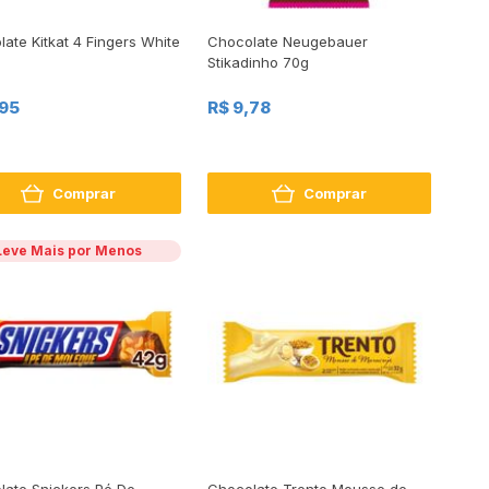
ate Kitkat 4 Fingers White
Chocolate Neugebauer
Stikadinho 70g
,95
R$ 9,78
Comprar
Comprar
Leve Mais por Menos
late Snickers Pé De
Chocolate Trento Mousse de