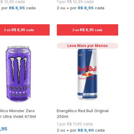
R$ 12,95 cada
1 por R$ 12,95 cada
+ por
R$ 8,95
cada
2 ou + por
R$ 8,95
cada
R$ 8,95
R$ 8,95
2 un
cada
2 un
cada
Leve Mais por Menos
ético Monster Zero
Energético Red Bull Original
 Ultra Violet 473ml
250ml
1 por R$ 11,95 cada
2,95
2 ou + por
R$ 9,90
cada