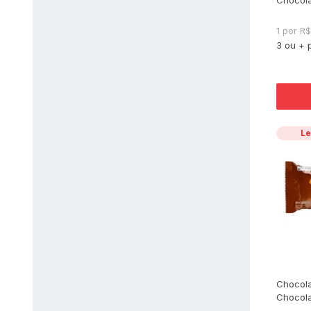
1 por R
3 ou + 
Le
Chocola
Chocola