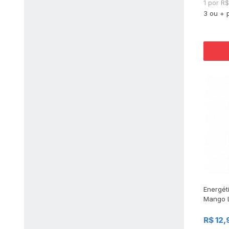
1 por R
3 ou + 
Energét
Mango 
R$ 12,