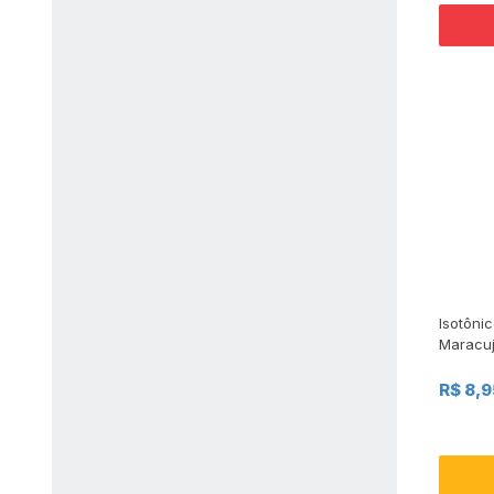
Isotôni
Maracuj
R$ 8,9