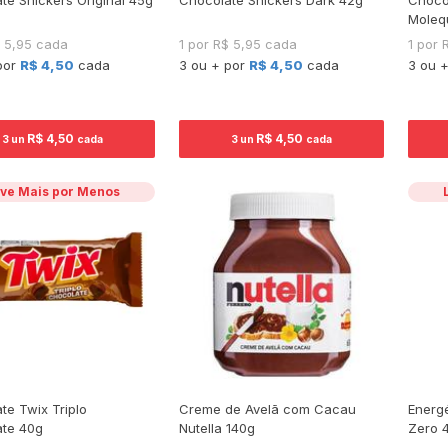
Moleq
$ 5,95 cada
1 por R$ 5,95 cada
1 por 
por
R$ 4,50
cada
3 ou + por
R$ 4,50
cada
3 ou 
R$ 4,50
R$ 4,50
3 un
cada
3 un
cada
ve Mais por Menos
te Twix Triplo
Creme de Avelã com Cacau
Energé
te 40g
Nutella 140g
Zero 