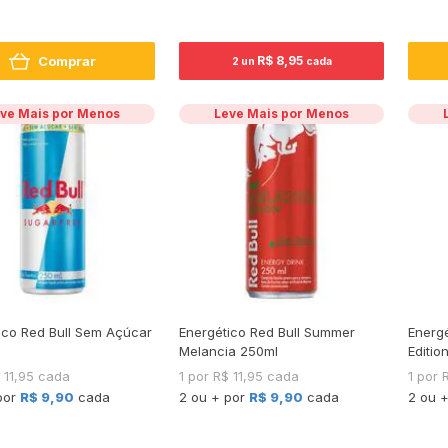
Comprar
R$ 8,95
2 un
cada
ve Mais por Menos
Leve Mais por Menos
ico Red Bull Sem Açúcar
Energético Red Bull Summer
Energé
Melancia 250ml
Editio
$ 11,95 cada
1 por R$ 11,95 cada
1 por 
por
R$ 9,90
cada
2 ou + por
R$ 9,90
cada
2 ou 