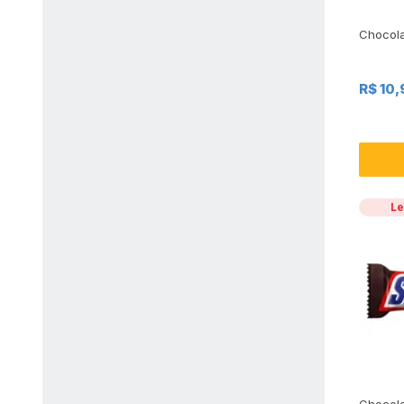
Chocola
R$ 10,
Le
Chocola