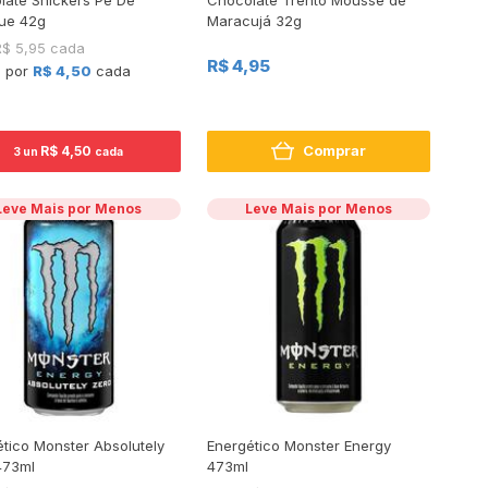
ue 42g
Maracujá 32g
R$ 5,95 cada
R$ 4,95
+ por
R$ 4,50
cada
Comprar
R$ 4,50
3 un
cada
Leve Mais por Menos
Leve Mais por Menos
tico Monster Absolutely
Energético Monster Energy
473ml
473ml