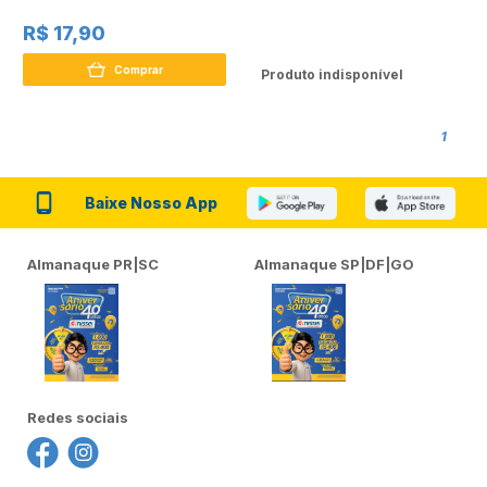
400ml
R$ 17,90
Comprar
Produto indisponível
1
Baixe Nosso App
Almanaque PR|SC
Almanaque SP|DF|GO
Redes sociais