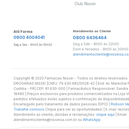
Club Nissei
Alô Farma
Atendimento ao Cliente
0800 4004041
0800 6436464
Seg a Sáb - 8h00 às 22h00
Seg a Sex - 8h00 às 16h30
Dom e feriados - 8h00 às 20h00
atendimentocliente@nisseisa.co
Copyright ©️ 2020 Fármacias Nissei - Todos os direitos reservado
DROGARIAS NISSEI |CNPJ: 79.430.682/0028-42 | End: Av. Marechal Fl
Curitiba - PR| CEP: 81.630-000 | Farmacêutico Responsável: Sandra
18480 | Preços exclusivos para produtos comercializados na Loja Vi
pedidos efetuados estão sujeitos à confirmação da disponibilidade
Encarregado pelo tratamento de dados pessoais (DPO) |
Robson Vet
Trabalhe conosco
Clique para ver as oportunidades! | E-mail: recr
Atendimento ao cliente, dúvidas e reclamações:
clique aqui
| Email:
atendimentocliente@nisseisa.com.br ou
WhatsApp
.