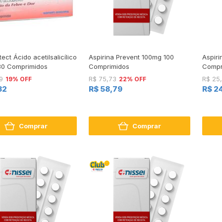
ect Ácido acetilsalicílico
Aspirina Prevent 100mg 100
Aspir
30 Comprimidos
Comprimidos
Compr
19% OFF
22% OFF
9
R$ 75,73
R$ 25
32
R$ 58,79
R$ 2
Comprar
Comprar