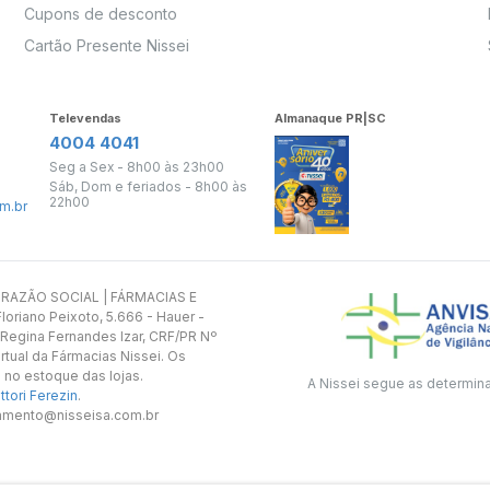
Cupons de desconto
Cartão Presente Nissei
Televendas
Almanaque PR|SC
4004 4041
Seg a Sex - 8h00 às 23h00
Sáb, Dom e feriados - 8h00 às
22h00
m.br
s. RAZÃO SOCIAL | FÁRMACIAS E
oriano Peixoto, 5.666 - Hauer -
 Regina Fernandes Izar, CRF/PR Nº
rtual da Fármacias Nissei. Os
 no estoque das lojas.
A Nissei segue as determin
tori Ferezin
.
utamento@nisseisa.com.br