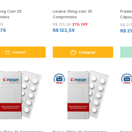
 5mg Com 20
Lixiana 30mg com 30
Prada
midos
Comprimidos
Cápsu
21% OFF
89
R$ 155,38
R$ 217
,76
R$ 122,59
R$ 2
Comprar
Comprar
a 15mg 30 Comprimidos
Rivaxa 20mg 30 Comprimidos
Somal