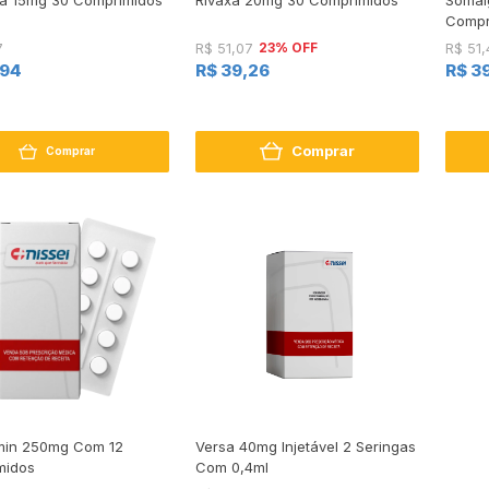
Compr
23% OFF
7
R$ 51,07
R$ 51,
,94
R$ 39,26
R$ 3
Comprar
Comprar
min 250mg Com 12
Versa 40mg Injetável 2 Seringas
midos
Com 0,4ml