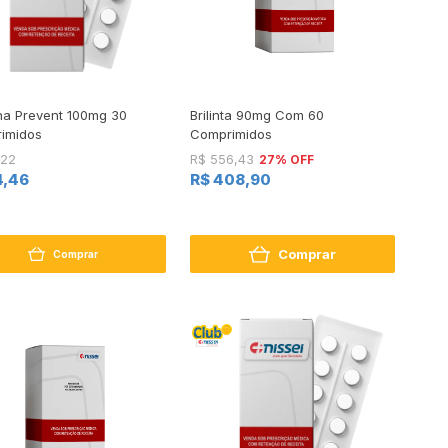
ina Prevent 100mg 30
Brilinta 90mg Com 60
imidos
Comprimidos
27% OFF
,22
R$ 556,43
4,46
R$ 408,90
Comprar
Comprar