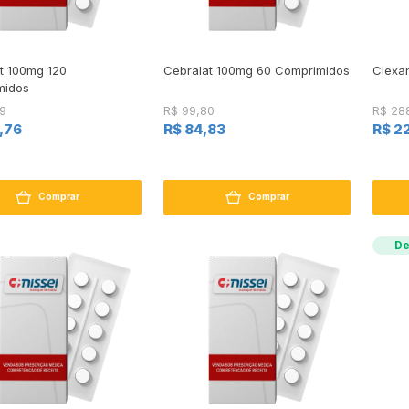
t 100mg 120
Cebralat 100mg 60 Comprimidos
Clexa
midos
19
R$ 99,80
R$ 28
,76
R$ 84,83
R$ 2
Comprar
Comprar
De