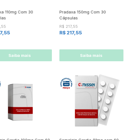
xa 110mg Com 30
Pradaxa 150mg Com 30
las
Cápsulas
,55
R$ 217,55
17,55
R$ 217,55
Saiba mais
Saiba mais
gin Cardio 100mg Com 60
Somalgin Cardio 81mg com 60