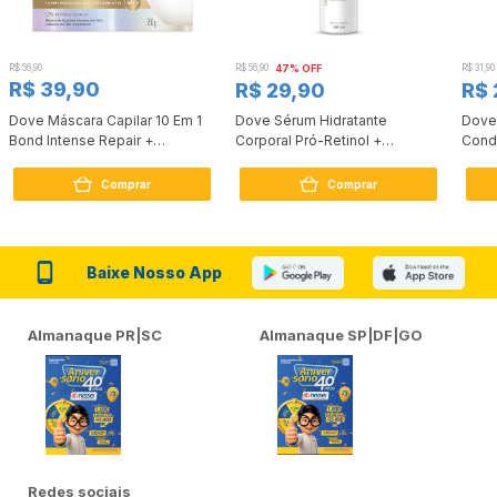
R$ 56,90
R$ 56,90
47% OFF
R$ 31,90
R$ 39,90
R$ 29,90
R$ 
Dove Máscara Capilar 10 Em 1
Dove Sérum Hidratante
Dove
Bond Intense Repair +
Corporal Pró-Retinol +
Cond
Peptídeo 250G
Firmador 380Ml
Reco
Comprar
Comprar
Baixe Nosso App
Almanaque PR|SC
Almanaque SP|DF|GO
Redes sociais