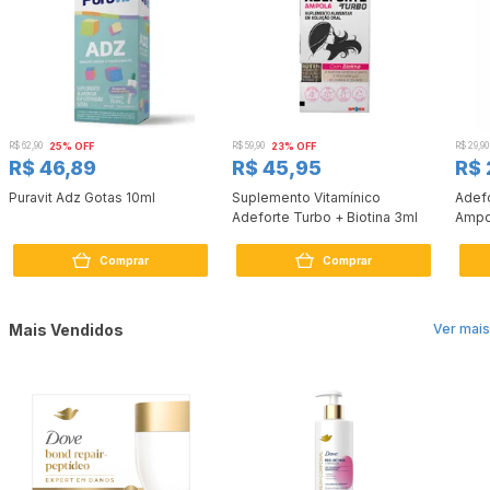
R$ 62,90
25% OFF
R$ 59,90
23% OFF
R$ 29,90
R$ 46,89
R$ 45,95
R$ 
Puravit Adz Gotas 10ml
Suplemento Vitamínico
Adefo
Adeforte Turbo + Biotina 3ml
Ampo
Comprar
Comprar
Mais Vendidos
Ver mais