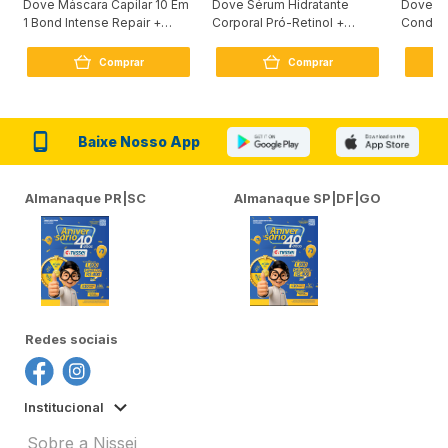
Dove Máscara Capilar 10 Em
Dove Sérum Hidratante
Dove Ki
1 Bond Intense Repair +
Corporal Pró-Retinol +
Condici
Peptídeo 250G
Firmador 380Ml
Reconst
Comprar
Comprar
Baixe Nosso App
Almanaque PR|SC
Almanaque SP|DF|GO
Redes sociais
Institucional
Sobre a Nissei