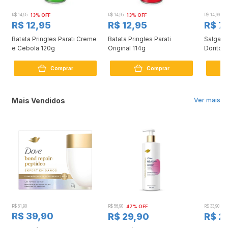
R$ 14,95
13% OFF
R$ 14,95
13% OFF
R$ 14,99
4
R$ 12,95
R$ 12,95
R$ 7
Batata Pringles Parati Creme
Batata Pringles Parati
Salgadi
e Cebola 120g
Original 114g
Doritos
Comprar
Comprar
Mais Vendidos
Ver mais
R$ 61,90
R$ 56,90
47% OFF
R$ 33,90
3
R$ 39,90
R$ 29,90
R$ 2