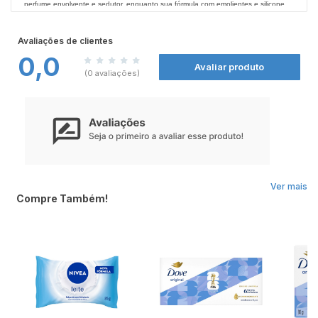
perfume envolvente e sedutor, enquanto sua fórmula com emolientes e silicone
ajuda na hidratação da pele.
Nenhum produto de Senador é testado em animais.
Avaliações de clientes
0,0
Avaliar produto
(0 avaliações)
Ver mais
Compre Também!