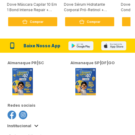
Dove Máscara Capilar 10 Em
Dove Sérum Hidratante
Dove Ki
1 Bond Intense Repair +
Corporal Pró-Retinol +
Condici
Peptídeo 250G
Firmador 380Ml
Reconst
Comprar
Comprar
Baixe Nosso App
Almanaque PR|SC
Almanaque SP|DF|GO
Redes sociais
Institucional