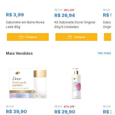
R$ 32,90
18% OFF
R$ 6,98
R$ 3,99
R$ 5
R$ 26,94
Sabonete em Barra Nivea
Kit Sabonete Dove Original
Sabone
Leite 85g
90g 6 Unidades
Original
Comprar
Comprar
Mais Vendidos
Ver mais
R$ 61,90
R$ 56,90
47% OFF
R$ 33,90
3
R$ 39,90
R$ 29,90
R$ 2