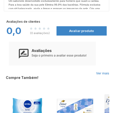
Um sabonete desenvolvido exclusivamente para homens que suam a camisa.
Para a boa saúde da sua pele Elimina 99,9% das bactérias. Fórmula exclusiva
com pH balanceado, ajuda a limpar e remover as impurezas da pele. Cria uma
barreira de proteção que ajuda a prevenir a proliferação de bactérias. Não deixe
de conferir todos os produtos Protex nas
Modo de Usar:
Farmácias Nissei
.
Aplique na espoja de banho ou na mão até fazer espuma, após massageie o
Avaliações de clientes
corpo com a espuma para ter uma pele macia e perfumada. Por fim enxágue-se
0,0
bem.
Avaliar produto
(0 avaliações)
Ver mais
Compre Também!