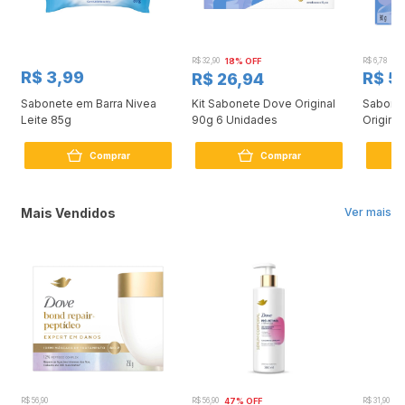
R$ 32,90
18% OFF
R$ 6,78
R$ 3,99
R$ 5
R$ 26,94
Sabonete em Barra Nivea
Kit Sabonete Dove Original
Sabone
Leite 85g
90g 6 Unidades
Original
Comprar
Comprar
Mais Vendidos
Ver mais
R$ 56,90
R$ 56,90
47% OFF
R$ 31,90
2