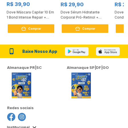
R$ 39,90
R$ 29,90
R$ 2
Dove Máscara Capilar 10 Em
Dove Sérum Hidratante
Dove Ki
1 Bond Intense Repair +
Corporal Pró-Retinol +
Condici
Peptídeo 250G
Firmador 380Ml
Reconst
Comprar
Comprar
Baixe Nosso App
Almanaque PR|SC
Almanaque SP|DF|GO
Redes sociais
Institucional