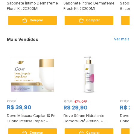
Sabonete Íntimo Dermafeme
Sabonete Íntimo Dermafeme
Sabonet
Floral Kit 2X200Ml
Fresh Kit 2X200Ml
Gliceri
Comprar
Comprar
Mais Vendidos
Ver mais
R$ 56,90
R$ 56,90
47% OFF
R$ 31,90
2
R$ 39,90
R$ 29,90
R$ 2
Dove Máscara Capilar 10 Em
Dove Sérum Hidratante
Dove Ki
1 Bond Intense Repair +
Corporal Pró-Retinol +
Condici
Peptídeo 250G
Firmador 380Ml
Reconst
Comprar
Comprar