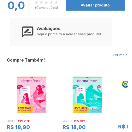
0,0
Avaliar produto
(0 avaliações)
Ver mais
Compre Também!
R$ 21,78
13% OFF
R$ 21,78
13% OFF
R$ 5
R$ 18,90
R$ 18,90