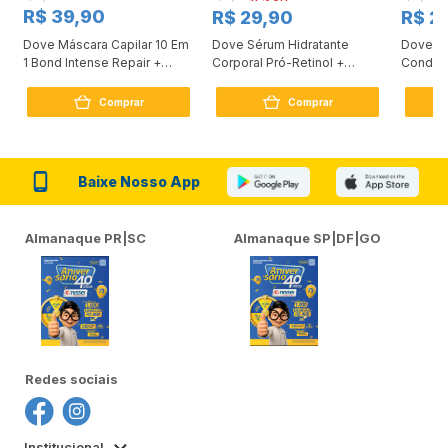
R$ 39,90
R$ 29,90
R$ 2
Dove Máscara Capilar 10 Em
Dove Sérum Hidratante
Dove Ki
1 Bond Intense Repair +
Corporal Pró-Retinol +
Condici
Peptídeo 250G
Firmador 380Ml
Reconst
Comprar
Comprar
Baixe Nosso App
Almanaque PR|SC
Almanaque SP|DF|GO
Redes sociais
Institucional