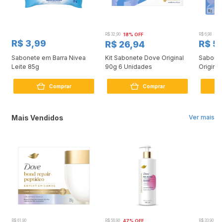
R$ 32,90
18% OFF
R$ 6,98
R$ 3,99
R$ 5
R$ 26,94
Sabonete em Barra Nivea
Kit Sabonete Dove Original
Sabone
Leite 85g
90g 6 Unidades
Original
Comprar
Comprar
Mais Vendidos
Ver mais
R$ 61,90
R$ 56,90
47% OFF
R$ 33,90
3