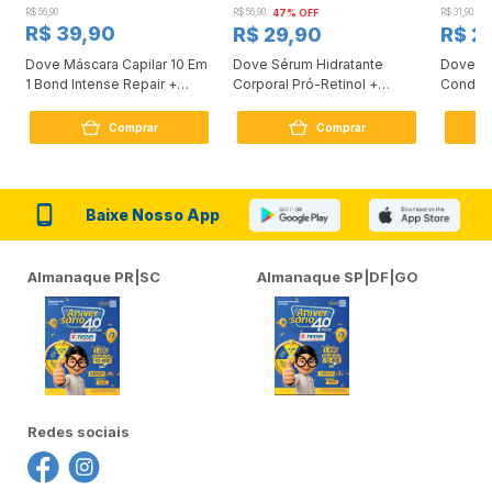
R$ 56,90
R$ 56,90
47% OFF
R$ 31,90
2
R$ 39,90
R$ 29,90
R$ 2
Dove Máscara Capilar 10 Em
Dove Sérum Hidratante
Dove Ki
1 Bond Intense Repair +
Corporal Pró-Retinol +
Condici
Peptídeo 250G
Firmador 380Ml
Reconst
Comprar
Comprar
Baixe Nosso App
Almanaque PR|SC
Almanaque SP|DF|GO
Redes sociais