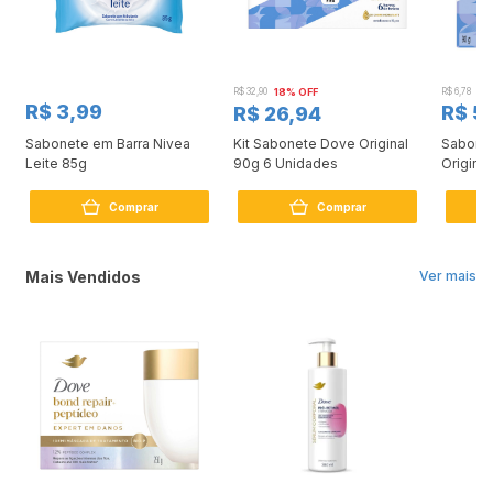
R$ 32,90
18% OFF
R$ 6,78
R$ 3,99
R$ 5
R$ 26,94
Sabonete em Barra Nivea
Kit Sabonete Dove Original
Sabone
Leite 85g
90g 6 Unidades
Original
Comprar
Comprar
Mais Vendidos
Ver mais