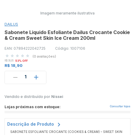
Imagem meramente ilustrativa
DAILUS
Sabonete Liquido Esfoliante Dailus Crocante Cookie
& Cream Sweet Skin Ice Cream 200ml
EAN: 07894222042725
Código: 1007106
(0 avaliações)
R$ 39,95
53% OFF
R$ 18,90
1
Vendido e distribuído por
Nissei
Lojas próximas com estoque:
Consultar lojas
Descrição de Produto
SABONETE ESFOLIANTE CROCANTE (COOKIES & CREAM) – SWEET SKIN