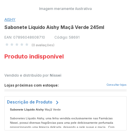
Imagem meramente ilustrativa
AISHY
Sabonete Líquido Aishy Maçã Verde 245ml
EAN: 07896048608710
Código: 58691
(0 avaliações)
Produto indisponível
Vendido e distribuído por
Nissei
Lojas próximas com estoque:
Consultar lojas
Descrição de Produto
Sabonete Líquido Aishy
Maçã Verde
Sabonetes Líquido Aishy, uma linha vendida exclusivamente nas Farmácias
Nissei, possui diversas fragrâncias para uma pele deliciosamente perfumada
proporcionando uma limpeza delicada, deixando a pele suave e macia. Com