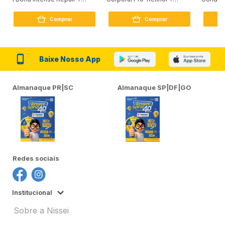
Peptídeo 250G
Firmador 380Ml
Reconst
Comprar
Comprar
Baixe Nosso App
Almanaque PR|SC
Almanaque SP|DF|GO
Redes sociais
Institucional
Sobre a Nissei