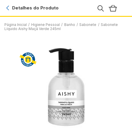
Detalhes do Produto
Página Inicial
/
Higiene Pessoal
/
Banho
/
Sabonete
/
Sabonete
Líquido Aishy Maçã Verde 245ml