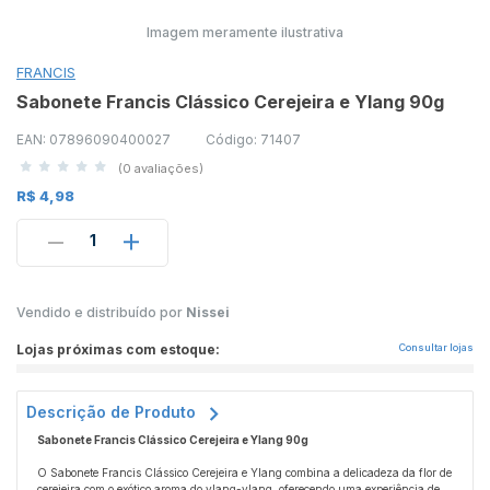
Imagem meramente ilustrativa
FRANCIS
Sabonete Francis Clássico Cerejeira e Ylang 90g
EAN: 07896090400027
Código: 71407
(0 avaliações)
R$ 4,98
1
Vendido e distribuído por
Nissei
Lojas próximas com estoque:
Consultar lojas
Descrição de Produto
Sabonete Francis Clássico Cerejeira e Ylang 90g
O Sabonete Francis Clássico Cerejeira e Ylang combina a delicadeza da flor de
cerejeira com o exótico aroma do ylang-ylang, oferecendo uma experiência de