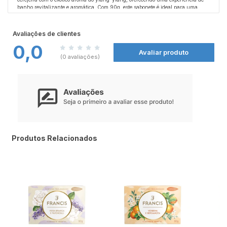
banho revitalizante e aromática. Com 90g, este sabonete é ideal para uma
limpeza suave, mantendo a hidratação da pele. Sua fragrância envolvente
proporciona uma sensação de frescor e leveza, tornando o momento do banho
ainda mais prazeroso. Perfeito para o uso diário, deixa a pele delicadamente
Avaliações de clientes
perfumada e macia, promovendo um bem-estar duradouro. Transforme sua
0,0
rotina de cuidados em um ritual de indulgência com este sabonete.
Avaliar produto
(0 avaliações)
Produtos Relacionados