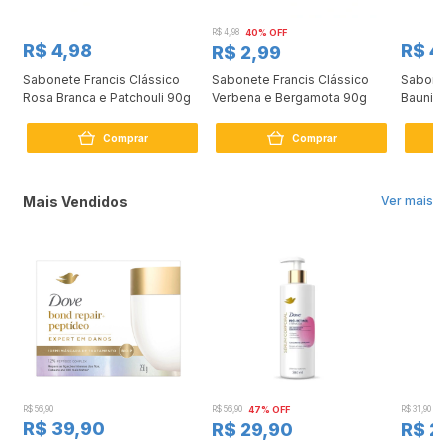
R$ 4,98
40% OFF
R$ 4,98
R$ 4
R$ 2,99
des
Sabonete Francis Clássico
Sabonete Francis Clássico
Sabonet
Rosa Branca e Patchouli 90g
Verbena e Bergamota 90g
Baunilh
Comprar
Comprar
Mais Vendidos
Ver mais
R$ 56,90
R$ 56,90
47% OFF
R$ 31,90
2
R$ 39,90
R$ 29,90
R$ 2