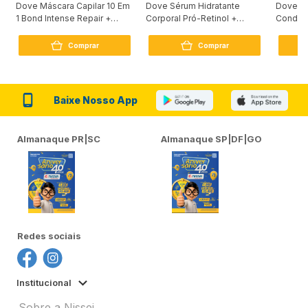
Dove Máscara Capilar 10 Em
Dove Sérum Hidratante
Dove Ki
1 Bond Intense Repair +
Corporal Pró-Retinol +
Condici
Peptídeo 250G
Firmador 380Ml
Reconst
Comprar
Comprar
Baixe Nosso App
Almanaque PR|SC
Almanaque SP|DF|GO
Redes sociais
Institucional
Sobre a Nissei