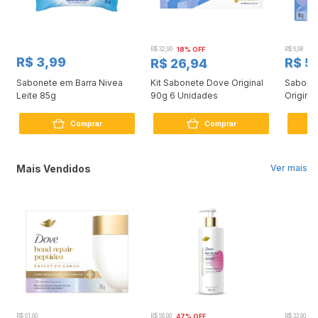
R$ 32,90
18% OFF
R$ 6,98
R$ 3,99
R$ 5
R$ 26,94
Sabonete em Barra Nivea
Kit Sabonete Dove Original
Sabone
Leite 85g
90g 6 Unidades
Original
Comprar
Comprar
Mais Vendidos
Ver mais
R$ 61,90
R$ 56,90
47% OFF
R$ 33,90
3