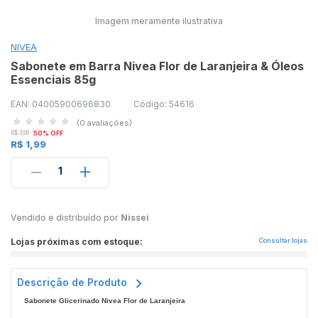
Imagem meramente ilustrativa
NIVEA
Sabonete em Barra Nivea Flor de Laranjeira & Óleos
Essenciais 85g
EAN: 04005900696830
Código: 54616
(0 avaliações)
R$ 3,99
50% OFF
R$ 1,99
1
Vendido e distribuído por
Nissei
Lojas próximas com estoque:
Consultar lojas
Descrição de Produto
Sabonete Glicerinado Nivea Flor de Laranjeira