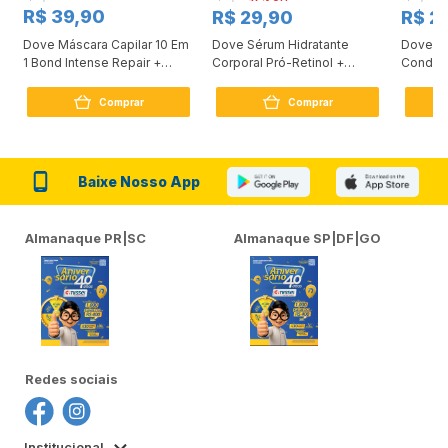
R$ 39,90
R$ 29,90
R$ 2
Dove Máscara Capilar 10 Em
Dove Sérum Hidratante
Dove Ki
1 Bond Intense Repair +
Corporal Pró-Retinol +
Condici
Peptídeo 250G
Firmador 380Ml
Reconst
Comprar
Comprar
Baixe Nosso App
Almanaque PR|SC
Almanaque SP|DF|GO
Redes sociais
Institucional