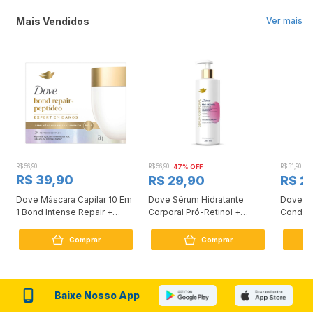
Mais Vendidos
Ver mais
R$ 56,90
R$ 56,90
47% OFF
R$ 31,90
2
R$ 39,90
R$ 29,90
R$ 2
Dove Máscara Capilar 10 Em
Dove Sérum Hidratante
Dove Ki
1 Bond Intense Repair +
Corporal Pró-Retinol +
Condici
Peptídeo 250G
Firmador 380Ml
Reconst
Comprar
Comprar
Baixe Nosso App