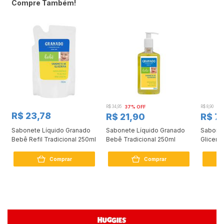
Compre Também!
R$ 34,95
37% OFF
R$ 8,90
10
R$ 23,78
R$ 21,90
R$ 7
Sabonete Líquido Granado
Sabonete Líquido Granado
Sabone
Bebê Refil Tradicional 250ml
Bebê Tradicional 250ml
Gliceri
Comprar
Comprar