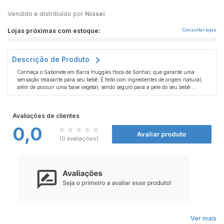
Vendido e distribuído por
Nissei
Lojas próximas com estoque:
Consultar lojas
Descrição de Produto
Conheça o Sabonete em Barra Huggies Hora de Sonhar, que garante uma
sensação relaxante para seu bebê. É feito com ingredientes de origem natural,
além de possuir uma base vegetal, sendo seguro para a pele do seu bebê.
Lembrando que esse produto é aprovado pelos pediatras e dermatologicamente
testado. Venha desfrutar de uma experiência completa de cuidado com o
Sabonete em Barra Huggies Hora de Sonhar.
Avaliações de clientes
0,0
Avaliar produto
(0 avaliações)
Ver mais