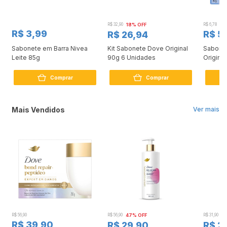
R$ 32,90
18% OFF
R$ 6,78
R$ 3,99
R$ 5
R$ 26,94
Sabonete em Barra Nivea
Kit Sabonete Dove Original
Sabone
Leite 85g
90g 6 Unidades
Original
Comprar
Comprar
Mais Vendidos
Ver mais
R$ 56,90
R$ 56,90
47% OFF
R$ 31,90
2
R$ 39,90
R$ 29,90
R$ 2