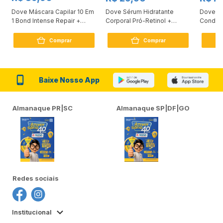
Dove Máscara Capilar 10 Em
Dove Sérum Hidratante
Dove Ki
1 Bond Intense Repair +
Corporal Pró-Retinol +
Condici
Peptídeo 250G
Firmador 380Ml
Reconst
Comprar
Comprar
Baixe Nosso App
Almanaque PR|SC
Almanaque SP|DF|GO
Redes sociais
Institucional