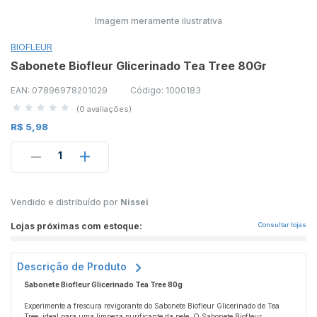
Imagem meramente ilustrativa
BIOFLEUR
Sabonete Biofleur Glicerinado Tea Tree 80Gr
EAN: 07896978201029
Código: 1000183
(0 avaliações)
R$ 5,98
1
Vendido e distribuído por
Nissei
Lojas próximas com estoque:
Consultar lojas
Descrição de Produto
Sabonete Biofleur Glicerinado Tea Tree 80g
Experimente a frescura revigorante do Sabonete Biofleur Glicerinado de Tea
Tree, ideal para uma limpeza purificante da pele. O Sabonete Biofleur