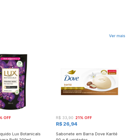
Ver mais
% OFF
21% OFF
R$ 33,90
R
R$ 26,94
quido Lux Botanicals
Sabonete em Barra Dove Karité
Sa
gra Refil 200ml
90 g 6 unidades
Ni