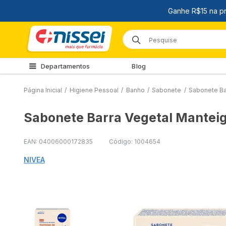
Departamentos
Blog
Página Inicial
/
Higiene Pessoal
/
Banho
/
Sabonete
/
Sabonete Ba
Sabonete Barra Vegetal Mantei
EAN: 04006000172835
Código: 1004654
NIVEA