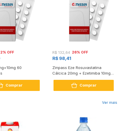
22% OFF
26% OFF
R$ 132,64
R$
9
R$ 98,41
R$
0mg+10mg 60
Zinpass Eze Rosuvastatina
Tr
os
Cálcica 20mg + Ezetimiba 10mg
Co
30 Comprimidos
Comprar
Comprar
Ver mais