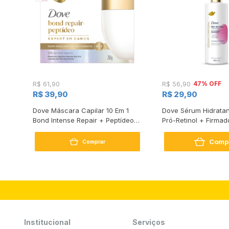
47% OFF
R$ 61,90
R$ 56,90
R$ 39,90
R$ 29,90
s
Dove Máscara Capilar 10 Em 1
Dove Sérum Hidratan
Bond Intense Repair + Peptídeo
Pró-Retinol + Firmad
250G
Comp
Comprar
Institucional
Serviços