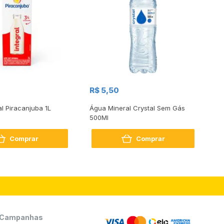
R$
R$ 5,50
R
al Piracanjuba 1L
Água Mineral Crystal Sem Gás
Do
500Ml
Bo
2
Comprar
Comprar
Campanhas