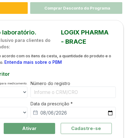
Comprar Desconto do Programa
 laboratório.
LOGIX PHARMA
usivo para clientes do
- BRACE
ados:
 acordo com os itens da cesta, a quantidade do produto e o
Entenda mais sobre o PBM
do.
itor
Número do registro
 para medicamento.
Data da prescrição *
Ativar
Cadastre-se