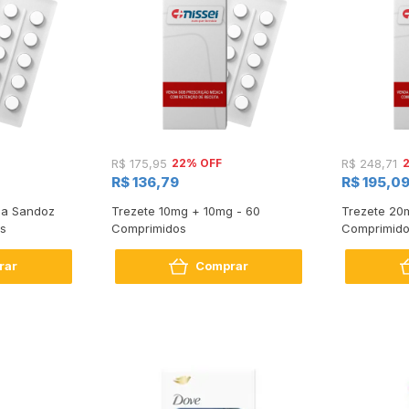
22% OFF
R$ 175,95
R$ 248,71
R$ 136,79
R$ 195,0
ca Sandoz
Trezete 10mg + 10mg - 60
Trezete 2
s
Comprimidos
Comprimid
rar
Comprar