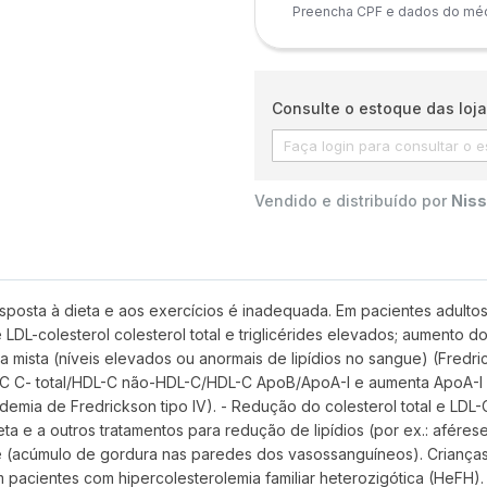
Preencha CPF e dados do médi
Consulte o estoque das loja
Vendido e distribuído por
Niss
posta à dieta e aos exercícios é inadequada. Em pacientes adultos
LDL-colesterol colesterol total e triglicérides elevados; aumento 
mia mista (níveis elevados ou anormais de lipídios no sangue) (Fredric
C- total/HDL-C não-HDL-C/HDL-C ApoB/ApoA-I e aumenta ApoA-I nes
pidemia de Fredrickson tipo IV). - Redução do colesterol total e LDL
a e a outros tratamentos para redução de lipídios (por ex.: aférese
 (acúmulo de gordura nas paredes dos vasossanguíneos). Crianças
 em pacientes com hipercolesterolemia familiar heterozigótica 