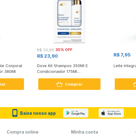
30% OFF
R$ 33,90
R$ 7,95
R$ 23,90
te Corporal
Dove Kit Shampoo 350Ml E
Leite Integr
or 380Ml
Condicionador 175Ml
Reconstrução + Aminoácido
rar
Comprar
Baixe nosso app
Compra online
Minha conta