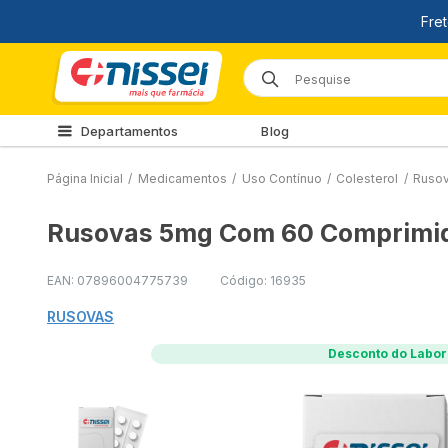
Departamentos
Blog
Página Inicial
/
Medicamentos
/
Uso Contínuo
/
Colesterol
/
Ruso
Rusovas 5mg Com 60 Comprimi
EAN: 07896004775739
Código: 16935
RUSOVAS
Desconto do Labor