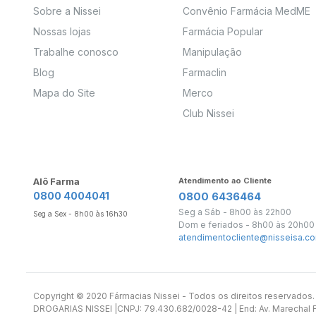
Sobre a Nissei
Convênio Farmácia MedME
Nossas lojas
Farmácia Popular
Trabalhe conosco
Manipulação
Blog
Farmaclin
Mapa do Site
Merco
Club Nissei
Alô Farma
Atendimento ao Cliente
0800 4004041
0800 6436464
Seg a Sáb - 8h00 às 22h00
Seg a Sex - 8h00 às 16h30
Dom e feriados - 8h00 às 20h00
atendimentocliente@nisseisa.co
Copyright ©️ 2020 Fármacias Nissei - Todos os direitos reservado
DROGARIAS NISSEI |CNPJ: 79.430.682/0028-42 | End: Av. Marechal Fl