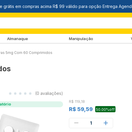
Almanaque
Manipulação
vas 5mg Com 60 Comprimidos
dos
(0 avaliações)
R$ 119,18
atório
R$ 59,59
50.00%off
1