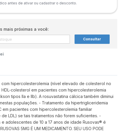
co antes de ativar ou cadastrar o desconto.
s mais próximas a você:
Consultar
ei
 com hipercolesterolemia (nível elevado de colesterol no
do HDL-colesterol em pacientes com hipercolesterolemia
kson tipos IIa e IIb). A rosuvastatina cálcica também diminui
tas populações. - Tratamento da hipertrigliceridemia
-C em pacientes com hipercolesterolemia familiar
 de LDL) se tais tratamentos não forem suficientes. -
 e adolescentes de 10 a 17 anos de idade Rusovas® é
(HeFH). RUSOVAS 5MG É UM MEDICAMENTO. SEU USO PODE