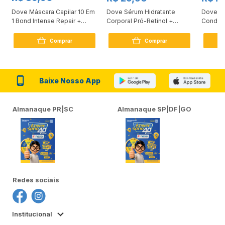
Dove Máscara Capilar 10 Em
Dove Sérum Hidratante
Dove Ki
1 Bond Intense Repair +
Corporal Pró-Retinol +
Condici
Peptídeo 250G
Firmador 380Ml
Reconst
Comprar
Comprar
Baixe Nosso App
Almanaque PR|SC
Almanaque SP|DF|GO
Redes sociais
Institucional