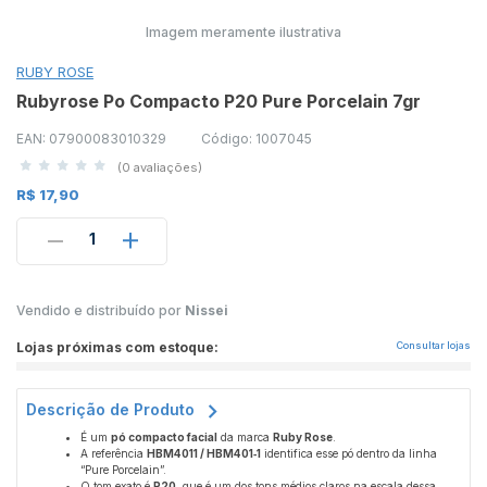
Imagem meramente ilustrativa
RUBY ROSE
Rubyrose Po Compacto P20 Pure Porcelain 7gr
EAN: 07900083010329
Código: 1007045
(0 avaliações)
R$ 17,90
1
Vendido e distribuído por
Nissei
Lojas próximas com estoque:
Consultar lojas
Descrição de Produto
É um
pó compacto facial
da marca
Ruby Rose
.
A referência
HBM4011 / HBM401‑1
identifica esse pó dentro da linha
“Pure Porcelain”.
O tom exato é
P20
, que é um dos tons médios claros na escala dessa