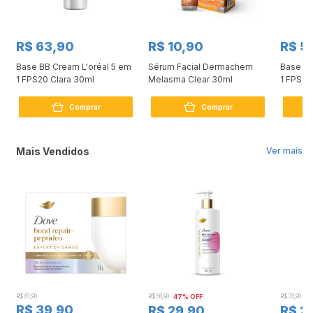
R$ 63,90
R$ 10,90
R$ 5
Base BB Cream L'oréal 5 em
Sérum Facial Dermachem
Base BB
1 FPS20 Clara 30ml
Melasma Clear 30ml
1 FPS20
Comprar
Comprar
Mais Vendidos
Ver mais
R$ 61,90
R$ 56,90
47% OFF
R$ 33,90
3
R$ 39,90
R$ 29,90
R$ 2