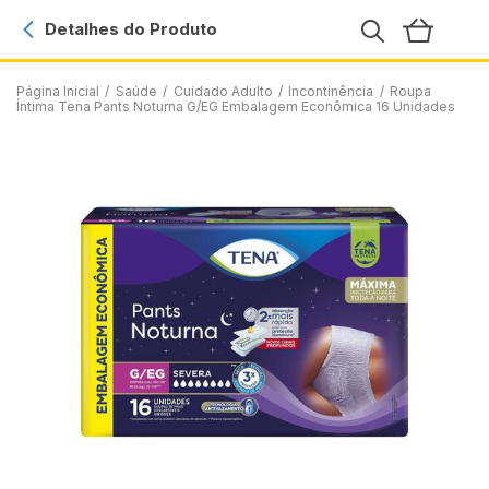
Detalhes do Produto
Página Inicial
/
Saúde
/
Cuidado Adulto
/
Incontinência
/
Roupa
Íntima Tena Pants Noturna G/EG Embalagem Econômica 16 Unidades