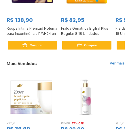
R$ 138,90
R$ 82,95
R$ 9
me
Roupa Íntima Plenitud Noturna
Fralda Geriátrica Bigfral Plus
Fralda 
para Incontinência P/M-24 un
Regular G 18 Unidades
18 Unid
Comprar
Comprar
Mais Vendidos
Ver mais
R$ 61,90
R$ 56,90
47% OFF
R$ 33,90
3
R$ 39,90