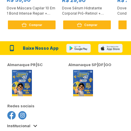
R$ 29,90
R$ 2
Dove Máscara Capilar 10 Em
Dove Sérum Hidratante
Dove Ki
1 Bond Intense Repair +
Corporal Pró-Retinol +
Condici
Peptídeo 250G
Firmador 380Ml
Reconst
Comprar
Comprar
Baixe Nosso App
Almanaque PR|SC
Almanaque SP|DF|GO
Redes sociais
Institucional