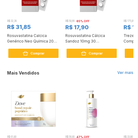
R$ 32,39
R$ 50,66
65% OFF
R$ 175,95
2
R$ 31,85
R$ 17,90
R$ 1
Rosuvastatina Calcica
Rosuvastatina Cálcica
Trezete
Genérico Neo Química 20mg
Sandoz 10mg 30
Compri
30 comprimidos
Comprimidos
Comprar
Comprar
Mais Vendidos
Ver mais
R$ 61,90
R$ 56,90
47% OFF
R$ 33,90
3