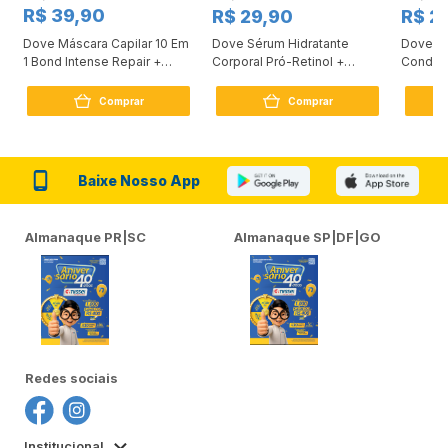
R$ 39,90
R$ 29,90
R$ 2
Dove Máscara Capilar 10 Em
Dove Sérum Hidratante
Dove Ki
1 Bond Intense Repair +
Corporal Pró-Retinol +
Condici
Peptídeo 250G
Firmador 380Ml
Reconst
Comprar
Comprar
Baixe Nosso App
Almanaque PR|SC
Almanaque SP|DF|GO
Redes sociais
Institucional