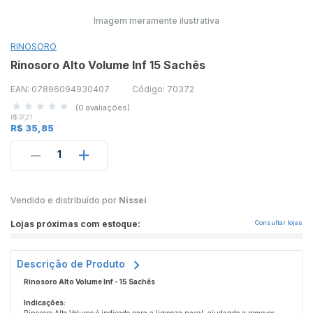
Imagem meramente ilustrativa
RINOSORO
Rinosoro Alto Volume Inf 15 Sachês
EAN: 07896094930407
Código: 70372
(0 avaliações)
R$ 37,21
R$ 35,85
1
Vendido e distribuído por
Nissei
Lojas próximas com estoque:
Consultar lojas
Descrição de Produto
Rinosoro Alto Volume Inf - 15 Sachês
Indicações: