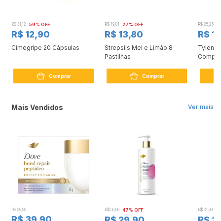
R$ 31,12
59% OFF
R$ 19,01
27% OFF
R$ 25,25
3
R$ 12,90
R$ 13,80
R$ 17
Cimegripe 20 Cápsulas
Strepsils Mel e Limão 8
Tylenol
Pastilhas
Compri
Comprar
Comprar
Mais Vendidos
Ver mais
R$ 56,90
R$ 56,90
47% OFF
R$ 31,90
2
R$ 39,90
R$ 29,90
R$ 2