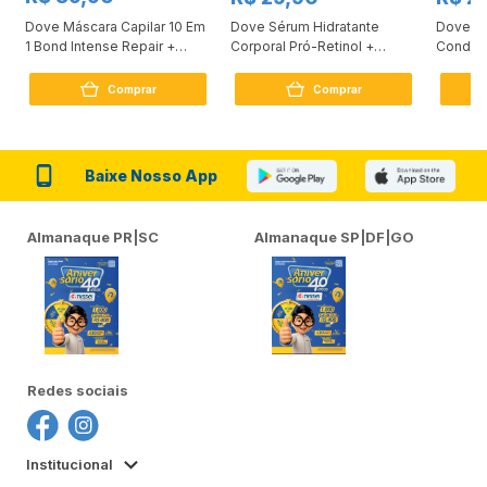
Dove Máscara Capilar 10 Em
Dove Sérum Hidratante
Dove Ki
1 Bond Intense Repair +
Corporal Pró-Retinol +
Condici
Peptídeo 250G
Firmador 380Ml
Reconst
Comprar
Comprar
Baixe Nosso App
Almanaque PR|SC
Almanaque SP|DF|GO
Redes sociais
Institucional