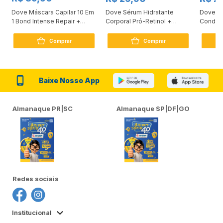
Dove Máscara Capilar 10 Em
Dove Sérum Hidratante
Dove Ki
1 Bond Intense Repair +
Corporal Pró-Retinol +
Condici
Peptídeo 250G
Firmador 380Ml
Reconst
Comprar
Comprar
Baixe Nosso App
Almanaque PR|SC
Almanaque SP|DF|GO
Redes sociais
Institucional