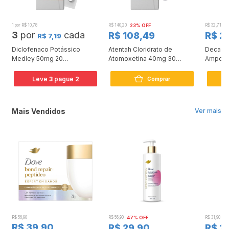
1 por R$ 10,78
R$ 140,20
23% OFF
R$ 32,71
3
3
por
cada
R$ 108,49
R$ 2
R$ 7,19
Diclofenaco Potássico
Atentah Cloridrato de
Deca Du
Medley 50mg 20
Atomoxetina 40mg 30
Ampola
Comprimidos
Cápsulas
Leve
3
pague
2
Comprar
Mais Vendidos
Ver mais
R$ 56,90
R$ 56,90
47% OFF
R$ 31,90
2
R$ 39,90
R$ 29,90
R$ 2