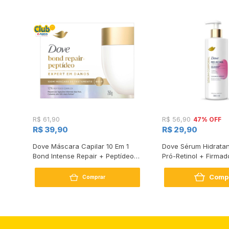
47% OFF
R$ 61,90
R$ 56,90
R$ 39,90
R$ 29,90
s
Dove Máscara Capilar 10 Em 1
Dove Sérum Hidratan
Bond Intense Repair + Peptídeo
Pró-Retinol + Firmad
250G
Comp
Comprar