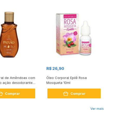
R$
R$ 26,90
R$
ral de Amêndoas com
Óleo Corporal Epilê Rosa
Lo
ão ação desodorante
Mosqueta 10ml
Comprar
Comprar
Ver mais