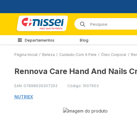
Departamentos
Blog
Página Inicial
/
Beleza
/
Cuidado Com A Pele
/
Óleo Corporal
/
Ren
Rennova Care Hand And Nails C
EAN: 07898639307293
Código: 1007603
NUTRIEX