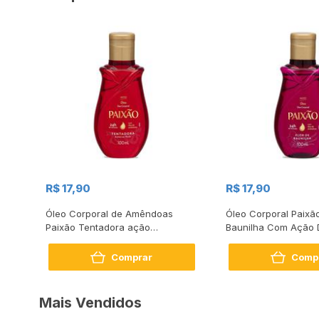
R$ 17,90
R$ 17,90
a
Óleo Corporal de Amêndoas
Óleo Corporal Paixão
e
Paixão Tentadora ação
Baunilha Com Ação 
desodorante 100ml
100ml
Comprar
Comp
Mais Vendidos