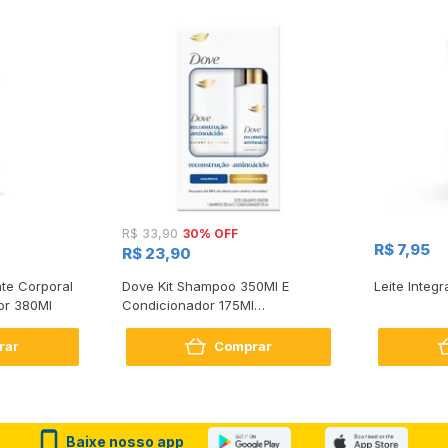
30% OFF
R$ 33,90
R$ 7,95
R$ 23,90
te Corporal
Dove Kit Shampoo 350Ml E
Leite Integr
or 380Ml
Condicionador 175Ml
Reconstrução + Aminoácido
rar
Comprar
Baixe nosso app