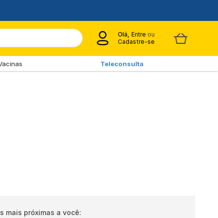
Olá,
Entre
ou
Cadastre-se
Vacinas
Teleconsulta
s mais próximas a você: