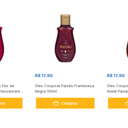
R$ 17,90
R$ 17,90
 Flor de
Óleo Corporal Paixão Framboesa
Óleo Corpo
Desodorante
Negra 100ml
Avelã Paix
100ml
rar
Comprar