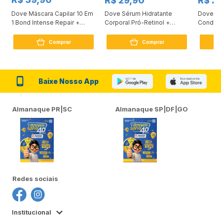
R$ 29,90
R$ 2
Dove Máscara Capilar 10 Em
Dove Sérum Hidratante
Dove Ki
1 Bond Intense Repair +
Corporal Pró-Retinol +
Condici
Peptídeo 250G
Firmador 380Ml
Reconst
Comprar
Comprar
Baixe Nosso App
Almanaque PR|SC
Almanaque SP|DF|GO
Redes sociais
Institucional