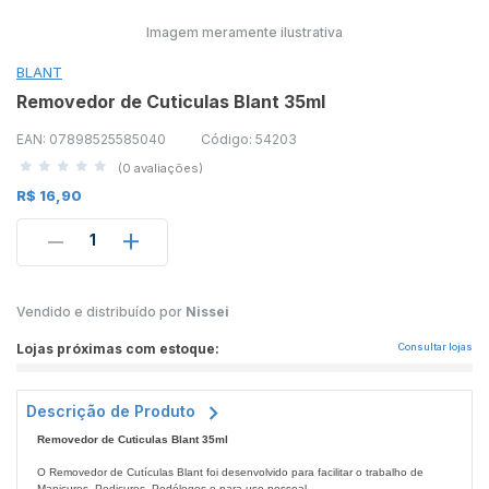
Imagem meramente ilustrativa
BLANT
Removedor de Cuticulas Blant 35ml
EAN: 07898525585040
Código: 54203
(0 avaliações)
R$ 16,90
1
Vendido e distribuído por
Nissei
Lojas próximas com estoque:
Consultar lojas
Descrição de Produto
Removedor de Cuticulas Blant 35ml
O Removedor de Cutículas Blant foi desenvolvido para facilitar o trabalho de
Manicures, Pedicures, Podólogos e para uso pessoal.