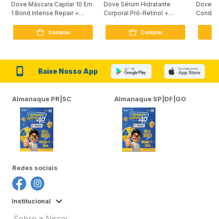
Dove Máscara Capilar 10 Em
Dove Sérum Hidratante
Dove Ki
1 Bond Intense Repair +
Corporal Pró-Retinol +
Condici
Peptídeo 250G
Firmador 380Ml
Reconst
Comprar
Comprar
Baixe Nosso App
Almanaque PR|SC
Almanaque SP|DF|GO
Redes sociais
Institucional
Sobre a Nissei