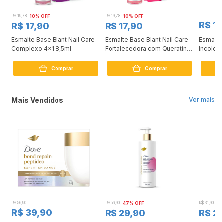
R$ 19,78
10% OFF
R$ 19,78
10% OFF
R$ 1
R$ 17,90
R$ 17,90
Esmalte Base Blant Nail Care
Esmalte Base Blant Nail Care
Esmalte
ml
Complexo 4x1 8,5ml
Fortalecedora com Queratina
Incolor 
8,5ml
Comprar
Comprar
Mais Vendidos
Ver mais
R$ 56,90
R$ 56,90
47% OFF
R$ 31,90
2
R$ 39,90
R$ 29,90
R$ 2