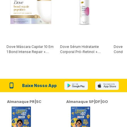
Dove Máscara Capilar 10 Em
Dove Sérum Hidratante
Dove Ki
1 Bond Intense Repair +
Corporal Pró-Retinol +
Condici
Peptídeo 250G
Firmador 380Ml
Reconst
Baixe Nosso App
Almanaque PR|SC
Almanaque SP|DF|GO