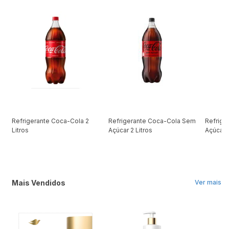
Refrigerante Coca-Cola 2
Refrigerante Coca-Cola Sem
Refrige
Litros
Açúcar 2 Litros
Açúcar 
Mais Vendidos
Ver mais