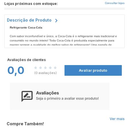
Lojas próximas com estoque:
Consultar lojas
Descrição de Produto
Refrigerante Coca-Cola
Com sabor inconfundível e único, a Coca-Cola é o refrigerante mais tradicional e
consumido no mundo inteiro! Toda Coca-Cola é produzida especialmente para
manter sempre a qualidade do melhor sabor de refrigerante! Uma garrafa de
Coca-Cola é perfeita para compartilhar os melhores momentos da vida com
amigos e familiares! Não deixe de conferir todos os produtos Coca-Cola nas
Ingrdientes:
Farmácias Nissei
Água gaseificada, açúcar, extrato de noz de cola, cafeína, corante caramelo IV,
.
Avaliações de clientes
acidulante ácido fosfórico e aroma natural.
0,0
Avaliar produto
Advertência:
(0 avaliações)
Conservar em local fresco, seco e ao abrigo de luz.
Antes de consumir verifique a data de validade.
Não consumir caso a embalagem esteja violada.
Ver mais
Compre Também!