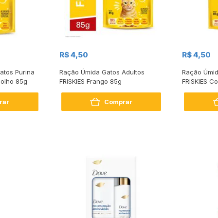
R$ 4,50
R$ 4,50
atos Purina
Ração Úmida Gatos Adultos
Ração Úmid
Molho 85g
FRISKIES Frango 85g
FRISKIES Co
rar
Comprar