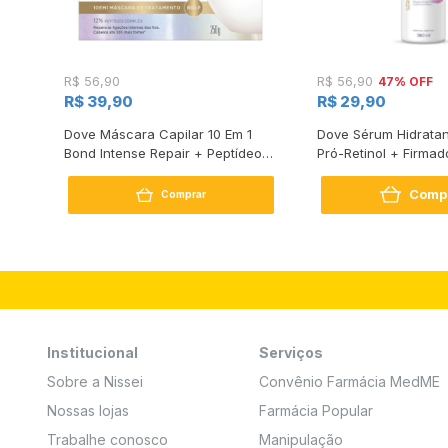
47% OFF
R$ 56,90
R$ 56,90
R$ 39,90
R$ 29,90
s
Dove Máscara Capilar 10 Em 1
Dove Sérum Hidratan
Bond Intense Repair + Peptídeo
Pró-Retinol + Firmad
250G
Comp
Comprar
Institucional
Serviços
Sobre a Nissei
Convênio Farmácia MedME
Nossas lojas
Farmácia Popular
Trabalhe conosco
Manipulação