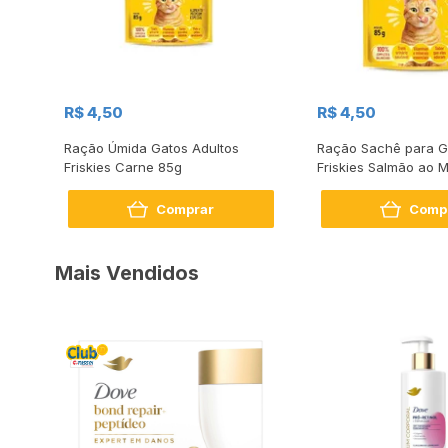
R$ 4,50
R$ 4,50
Ração Úmida Gatos Adultos
Ração Sachê para G
ix
Friskies Carne 85g
Friskies Salmão ao 
Comprar
Comp
Mais Vendidos