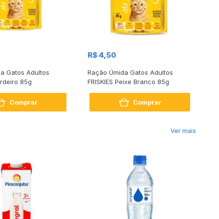
R$ 4,50
R$
a Gatos Adultos
Ração Úmida Gatos Adultos
Ra
rdeiro 85g
FRISKIES Peixe Branco 85g
de
Comprar
Comprar
Ver mais