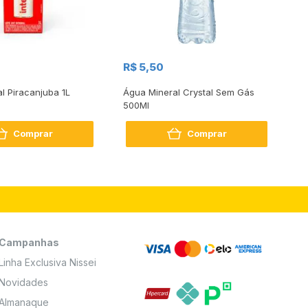
R$
R$ 5,50
R
al Piracanjuba 1L
Água Mineral Crystal Sem Gás
Do
500Ml
Bo
2
Comprar
Comprar
Campanhas
Linha Exclusiva Nissei
Novidades
Almanaque