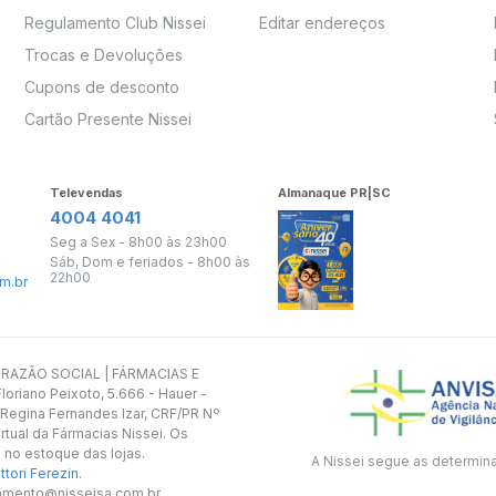
Regulamento Club Nissei
Editar endereços
Trocas e Devoluções
Cupons de desconto
Cartão Presente Nissei
Televendas
Almanaque PR|SC
4004 4041
Seg a Sex - 8h00 às 23h00
Sáb, Dom e feriados - 8h00 às
22h00
m.br
s. RAZÃO SOCIAL | FÁRMACIAS E
oriano Peixoto, 5.666 - Hauer -
 Regina Fernandes Izar, CRF/PR Nº
rtual da Fármacias Nissei. Os
 no estoque das lojas.
A Nissei segue as determin
tori Ferezin
.
utamento@nisseisa.com.br