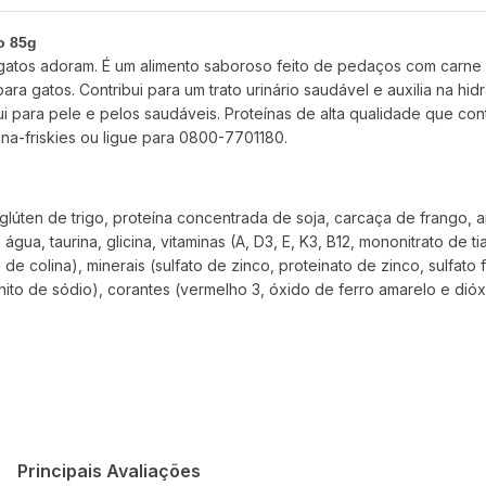
o 85g
atos adoram. É um alimento saboroso feito de pedaços com carne em
 gatos. Contribui para um trato urinário saudável e auxilia na hidr
ui para pele e pelos saudáveis. Proteínas de alta qualidade que con
na-friskies
ou ligue para 0800-7701180.
glúten de trigo, proteína concentrada de soja, carcaça de frango, 
água, taurina, glicina, vitaminas (A, D3, E, K3, B12, mononitrato de t
o de colina), minerais (sulfato de zinco, proteinato de zinco, sulfat
to de sódio), corantes (vermelho 3, óxido de ferro amarelo e dióxi
Principais Avaliações