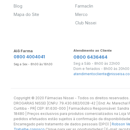
Blog
Farmaclin
Mapa do Site
Merco
Club Nissei
Alô Farma
Atendimento ao Cliente
0800 4004041
0800 6436464
Seg a Sáb - 8h00 às 22h00
Seg a Sex - 8h00 às 16h30
Dom e feriados - 8h00 às 20h00
atendimentocliente@nisseisa.co
Copyright ©️ 2020 Fármacias Nissei - Todos os direitos reservado
DROGARIAS NISSEI |CNPJ: 79.430.682/0028-42 | End: Av. Marechal Fl
Curitiba - PR| CEP: 81.630-000 | Farmacêutico Responsável: Sandra
18480 | Preços exclusivos para produtos comercializados na Loja Vi
pedidos efetuados estão sujeitos à confirmação da disponibilidade
Encarregado pelo tratamento de dados pessoais (DPO) |
Robson Vet
Trabalhe conosco
Clique para ver as oportunidades! | E-mail: recr