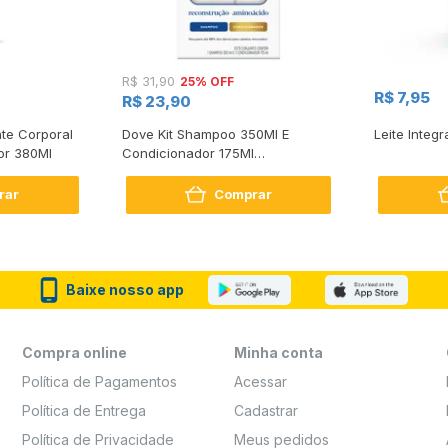
25% OFF
R$ 31,90
R$ 7,95
R$ 23,90
te Corporal
Dove Kit Shampoo 350Ml E
Leite Integr
or 380Ml
Condicionador 175Ml
Reconstrução + Aminoácido
rar
Comprar
Baixe nosso app
Compra online
Minha conta
Política de Pagamentos
Acessar
Política de Entrega
Cadastrar
Política de Privacidade
Meus pedidos