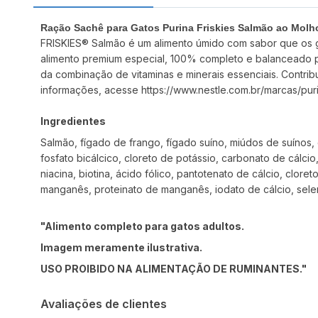
Ração Sachê para Gatos Purina Friskies Salmão ao Molh
FRISKIES® Salmão é um alimento úmido com sabor que os g
alimento premium especial, 100% completo e balanceado para
da combinação de vitaminas e minerais essenciais. Contrib
informações, acesse
https://www.nestle.com.br/marcas/puri
Ingredientes
Salmão, fígado de frango, fígado suíno, miúdos de suínos, 
fosfato bicálcico, cloreto de potássio, carbonato de cálcio, 
niacina, biotina, ácido fólico, pantotenato de cálcio, cloret
manganês, proteinato de manganês, iodato de cálcio, seleni
"Alimento completo para gatos adultos.
Imagem meramente ilustrativa.
USO PROIBIDO NA ALIMENTAÇÃO DE RUMINANTES."
Avaliações de clientes