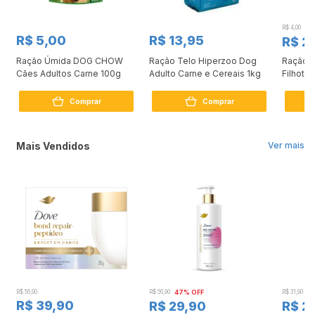
R$ 4,00
26
R$ 5,00
R$ 13,95
R$ 2
e
Ração Úmida DOG CHOW
Ração Telo Hiperzoo Dog
Ração 
Cães Adultos Carne 100g
Adulto Carne e Cereais 1kg
Filhote
Comprar
Comprar
Mais Vendidos
Ver mais
R$ 56,90
R$ 56,90
47% OFF
R$ 31,90
2
R$ 39,90
R$ 29,90
R$ 2