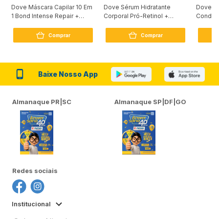
Dove Máscara Capilar 10 Em
Dove Sérum Hidratante
Dove Ki
1 Bond Intense Repair +
Corporal Pró-Retinol +
Condici
Peptídeo 250G
Firmador 380Ml
Reconst
Comprar
Comprar
Baixe Nosso App
Almanaque PR|SC
Almanaque SP|DF|GO
Redes sociais
Institucional