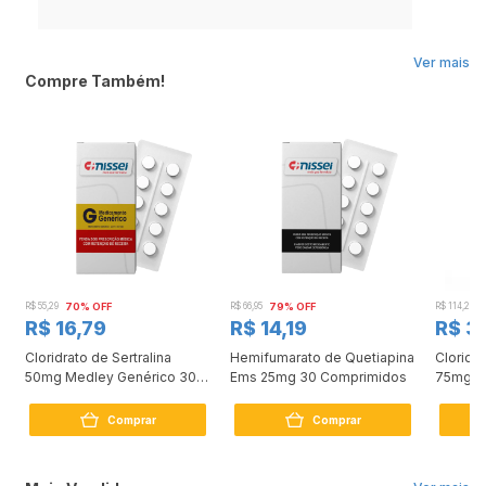
Ver mais
Compre Também!
R$ 55,29
70% OFF
R$ 66,95
79% OFF
R$ 114,24
R$ 16,79
R$ 14,19
R$ 3
Cloridrato de Sertralina
Hemifumarato de Quetiapina
Cloridr
50mg Medley Genérico 30
Ems 25mg 30 Comprimidos
75mg 3
Comprimidos
Comprar
Comprar