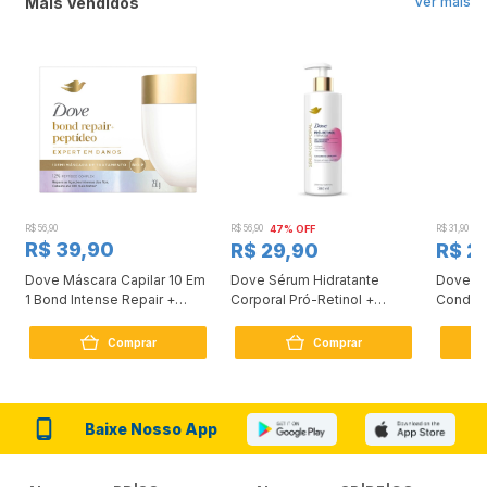
Mais Vendidos
Ver mais
R$ 56,90
R$ 56,90
47% OFF
R$ 31,90
2
R$ 39,90
R$ 29,90
R$ 2
Dove Máscara Capilar 10 Em
Dove Sérum Hidratante
Dove Ki
1 Bond Intense Repair +
Corporal Pró-Retinol +
Condici
Peptídeo 250G
Firmador 380Ml
Reconst
Comprar
Comprar
Baixe Nosso App