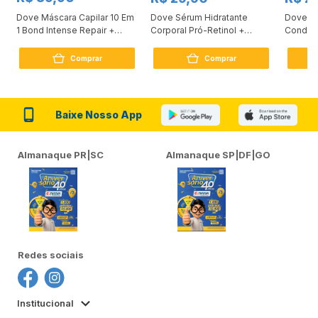
Dove Máscara Capilar 10 Em
Dove Sérum Hidratante
Dove Ki
1 Bond Intense Repair +
Corporal Pró-Retinol +
Condici
Peptídeo 250G
Firmador 380Ml
Reconst
Comprar
Comprar
Baixe Nosso App
Almanaque PR|SC
Almanaque SP|DF|GO
Redes sociais
Institucional