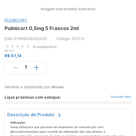
Imagem meramente ilustrativa
PULMICORT
Pulmicort 0,5mg 5 Frascos 2ml
EAN: 07896206402020
Código: 103713
(0 avaliações)
R$ 76,29
R$ 67,14
1
Vendido e distribuído por
Nissei
Lojas próximas com estoque:
Consultar lojas
Descrição de Produto
Indicação:
Asma brônquica que precisam de tratamento de manutenção com
glicocorticosteroides para controle da inflamação das vias aéreas; e;